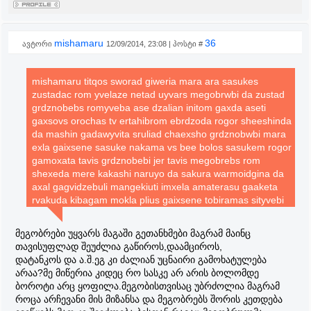
mishamaru
36
ავტორი
12/09/2014, 23:08 | პოსტი #
mishamaru titqos sworad giweria mara ara sasukes
zustadac rom yvelaze netad uyvars megobrwbi da zustad
grdznobebs romyveba ase dzalian initom gaxda aseti
gaxsovs orochas tv ertahibrom ebrdzoda rogor sheeshinda
da mashin gadawyvita sruliad chaexsho grdznobwbi mara
exla gaixsene sasuke nakama vs bee bolos sasukem rogor
gamoxata tavis grdznobebi jer tavis megobrebs rom
shexeda mere kakashi naruyo da sakura warmoidgina da
axal gagvidzebuli mangekiuti imxela amaterasu gaaketa
rvakuda kibagam mokla plius gaixsene tobiramas sityvebi
uchihebi siyvaruls ayenebn pirvel planze da zustad siyvatulit
gamowveulivtkivilitaa shesadzlwbeli tvalis gadzliereba
მეგობრები უყვარს მაგაში გეთანხმები მაგრამ მაინც
თავისუფლად შეუძლია გაწიროს,დაამციროს,
დატანკოს და ა.შ.ეგ კი ძალიან უცნაირი გამოხატულება
არაა?მე მიწერია კიდეც რო სასკე არ არის ბოლომდე
ბოროტი არც ყოფილა.მეგობისთვისაც უბრძოლია მაგრამ
როცა არჩევანი მის მიზანსა და მეგობრებს შორის კეთდება