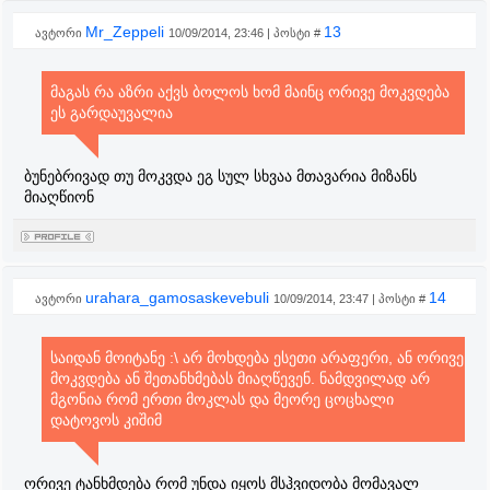
Mr_Zeppeli
13
ავტორი
10/09/2014, 23:46 | პოსტი #
მაგას რა აზრი აქვს ბოლოს ხომ მაინც ორივე მოკვდება
ეს გარდაუვალია
ბუნებრივად თუ მოკვდა ეგ სულ სხვაა მთავარია მიზანს
მიაღწიონ
urahara_gamosaskevebuli
14
ავტორი
10/09/2014, 23:47 | პოსტი #
საიდან მოიტანე :\ არ მოხდება ესეთი არაფერი, ან ორივე
მოკვდება ან შეთანხმებას მიაღწევენ. ნამდვილად არ
მგონია რომ ერთი მოკლას და მეორე ცოცხალი
დატოვოს კიშიმ
ორივე ტანხმდება რომ უნდა იყოს მსჰვიდობა მომავალ