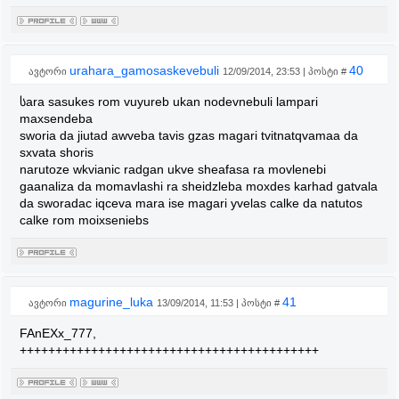
urahara_gamosaskevebuli
40
ავტორი
12/09/2014, 23:53 | პოსტი #
სara sasukes rom vuyureb ukan nodevnebuli lampari
maxsendeba
sworia da jiutad awveba tavis gzas magari tvitnatqvamaa da
sxvata shoris
narutoze wkvianic radgan ukve sheafasa ra movlenebi
gaanaliza da momavlashi ra sheidzleba moxdes karhad gatvala
da sworadac iqceva mara ise magari yvelas calke da natutos
calke rom moixseniebs
magurine_luka
41
ავტორი
13/09/2014, 11:53 | პოსტი #
FAnEXx_777,
++++++++++++++++++++++++++++++++++++++++++