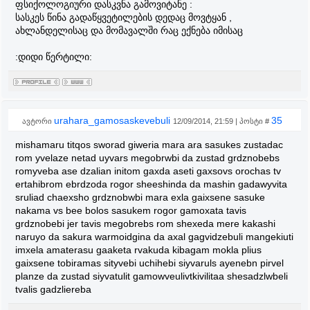
ფსიქოლოგიური დასკვნა გამოვიტანე :
სასკეს წინა გადაწყვეტილების დედაც მოვტყან ,
ახლანდელისაც და მომავალში რაც ექნება იმისაც
:დიდი წერტილი:
urahara_gamosaskevebuli
35
ავტორი
12/09/2014, 21:59 | პოსტი #
mishamaru titqos sworad giweria mara ara sasukes zustadac
rom yvelaze netad uyvars megobrwbi da zustad grdznobebs
romyveba ase dzalian initom gaxda aseti gaxsovs orochas tv
ertahibrom ebrdzoda rogor sheeshinda da mashin gadawyvita
sruliad chaexsho grdznobwbi mara exla gaixsene sasuke
nakama vs bee bolos sasukem rogor gamoxata tavis
grdznobebi jer tavis megobrebs rom shexeda mere kakashi
naruyo da sakura warmoidgina da axal gagvidzebuli mangekiuti
imxela amaterasu gaaketa rvakuda kibagam mokla plius
gaixsene tobiramas sityvebi uchihebi siyvaruls ayenebn pirvel
planze da zustad siyvatulit gamowveulivtkivilitaa shesadzlwbeli
tvalis gadzliereba