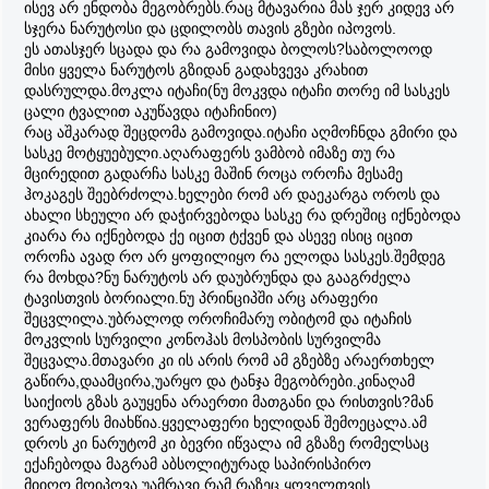
ისევ არ ენდობა მეგობრებს.რაც მტავარია მას ჯერ კიდევ არ
სჯერა ნარუტოსი და ცდილობს თავის გზები იპოვოს.
ეს ათასჯერ სცადა და რა გამოვიდა ბოლოს?საბოლოოდ
მისი ყველა ნარუტოს გზიდან გადახვევა კრახით
დასრულდა.მოკლა იტაჩი(ნუ მოკვდა იტაჩი თორე იმ სასკეს
ცალი ტვალით აკუწავდა იტაჩინიო)
რაც აშკარად შეცდომა გამოვიდა.იტაჩი აღმოჩნდა გმირი და
სასკე მოტყუებული.აღარაფერს ვამბობ იმაზე თუ რა
მცირედით გადარჩა სასკე მაშინ როცა ოროჩა მესამე
ჰოკაგეს შეებრძოლა.ხელები რომ არ დაეკარგა ოროს და
ახალი სხეული არ დაჭირვებოდა სასკე რა დრეშიც იქნებოდა
კიარა რა იქნებოდა ქე იცით ტქვენ და ასევე ისიც იცით
ოროჩა ავად რო არ ყოფილიყო რა ელოდა სასკეს.შემდეგ
რა მოხდა?ნუ ნარუტოს არ დაუბრუნდა და გააგრძელა
ტავისთვის ბორიალი.ნუ პრინციპში არც არაფერი
შეცვლილა.უბრალოდ ოროჩიმარუ ობიტომ და იტაჩის
მოკვლის სურვილი კონოჰას მოსპობის სურვილმა
შეცვალა.მთავარი კი ის არის რომ ამ გზებზე არაერთხელ
გაწირა,დაამცირა,უარყო და ტანჯა მეგობრები.კინაღამ
საიქიოს გზას გაუყენა არაერთი მათგანი და რისთვის?მან
ვერაფერს მიახწია.ყველაფერი ხელიდან შემოეცალა.ამ
დროს კი ნარუტომ კი ბევრი იწვალა იმ გზაზე რომელსაც
ექაჩებოდა მაგრამ აბსოლიტურად საპირისპირო
მიიღო.მოიპოვა უამრავი რამ რაზეც ყოველთვის