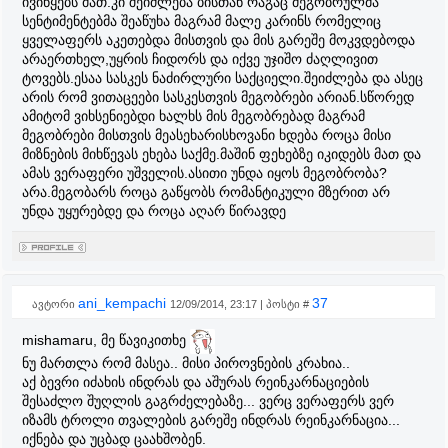
ივიწყებს მათ.კი შეიძლება ბისთან რაგაც მეგობრულმა
სენტიმენტებმა შეაწუხა მაგრამ მალე კარინს რომელიც
ყველაფერს აკეთებდა მისთვის და მის გარეშე მოკვდებოდა
არაერთხელ,უყრის ჩიდორს და იქვე უჯიშო ძაღლივით
ტოვებს.ესაა სასკეს ნაძირლური საქციელი.შეიძლება და ასეც
არის რომ ვითაცეები სასკესთვის მეგობრები არიან.სწორედ
ამიტომ ვიხსენიებდი ხალხს მის მეგობრებად მაგრამ
მეგობრები მისთვის მეასეხარისხოვანი ხდება როცა მისი
მიზნების მიხწევას ეხება საქმე.მაშინ ფეხებზე იკიდებს მათ და
ამას ვერაფერი უშველის.ასითი უნდა იყოს მეგობრობა?
არა.მეგობარს როცა გაწყობს რომანტიკული მზერით არ
უნდა უყურებდე და როცა აღარ წირავდე
ani_kempachi
37
ავტორი
12/09/2014, 23:17 | პოსტი #
mishamaru, მე წავიკითხე
ნუ მართლა რომ მასეა.. მისი პიროვნების კრახია..
აქ ბევრი იძახის ინდრას და აშურას რეინკარნაციების
შესაძლო შუღლის გაგრძელებაზე... ვერც ვერაფერს ვერ
იზამს ტროლი თვალების გარეშე ინდრას რეინკარნაცია...
იქნება და უცბად ცაახშობენ.