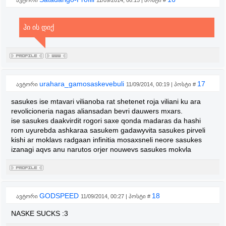
ავტორი
11/09/2014, 00:15 | პოსტი #
ჰი ის დიქ
urahara_gamosaskevebuli
17
ავტორი
11/09/2014, 00:19 | პოსტი #
sasukes ise mtavari vilianoba rat shetenet roja viliani ku ara
revolicioneria nagas aliansadan bevri dauwers mxars.
ise sasukes daakvirdit rogori saxe qonda madaras da hashi
rom uyurebda ashkaraa sasukem gadawyvita sasukes pirveli
kishi ar moklavs radgaan infinitia mosaxsneli neore sasukes
izanagi aqvs anu narutos orjer nouwevs sasukes mokvla
GODSPEED
18
ავტორი
11/09/2014, 00:27 | პოსტი #
NASKE SUCKS :3