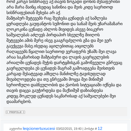
რომ კარგი სისწრაფე აქ.თავის ზოგადი დონის შესაფერისი
არა მარა მაინც.ისედაც სანინია და მეის კიდე საერთოდ
სისწრაფესთან შეხება არ აქ.
მაშტაბურ შეტევებს რაც შეეხება.ცუნადეს აქ საშლება
ყურადღება გაუფანტოს სუმონით და სანამ მეის უზარამაზარი
ლოკოკინა ცუნადე ახლოს მივიდეს.ასევე ბიაკურო
საშუალებას აძლევს პირდაპირ სხეულზე მიიღოს
შეტევები.ამის მერე ისევ გააგრგძელოს გზა და მეი ვერ
გაექცევა მასე.ისედაც აცილებითაც აიცილებს
რაღაცეებს.წყალით საერთოდ ვერაფერს უზამს მეი.ლავა
არაა საკმარისად მაშტაბური და ლავის გავრცელების
არიალში ცუნადეს მუჭის დარტყმისგან გამოწვეული გნრევაც
გავრცელდება.ეს ცუნადეს მაგრამ გამოადგება მეისთვის
კარგად შესატევად.ამხელა მანძილზე ტავისუფლად
მიუახლოვდება და თუ გნრევაში მოყვა მეი მინიმუმ
სერიოზული დაბნეულობის და ქაოსის სიტუაციაში იქნება და
თავის დაცვა გაუჭირდება და მაქსიმუმ დაზიანდება
კიდეც.მოკლედ ცუნადეს საკმარისად აქ საშუალებები მეი
დაამარცხოს.
leqcionertuxucesi
12
ავტორი
03/02/2015, 19:40 | პოსტი #