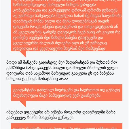
საწინააღმდეგოდ.პირველი ნისლს ჭირდება
კონცენტრაცია და გარკვეული დრო.ამ დროში ცუნადეს
აქ უამრავი საშუალება.შეუძლია სანამ მე მაგას ჩალიჩობს
დაარტყას მიწას ხელი და მეის ლოდებისგან თავის
დაცვაში როცა იქნება დაეძგეროს და თავი გაუტეხოს.ან
ამ ყველაფრის გარეშე დაეტაკოს.ჩვენ ისიც არ ვიცით რა
დონეზე იყენებს მეი ნისლს.ზაბუზა ტაიჯუცუში და
ყველაფერში ძალიან ძლიერი იყო.ის უჩ უმრადაც
დადიოდა და ყველაფერი მაგრამ მეი რამდენად
გაქაჩავს ამას?ქალს ელემენტარული ტაიჯუცუ თუ აქ.ახლა
გგონია ეგ სრულიად უხმაუროდ იმოძრავებს?ან კაი
მოდი იმ მანგებს გადახედე მეი მადარასტან და მუსთან რო
მოახერხოს ეგ.როცა ტექნიკას გააკეთებს ეს მაინც იქნება
გამOჩნდა მანდ გააკეტა ნისლი და მთელი ბრძოლის ველი
შესამჩნევი.ნუ ეს თუ მოახერხებს და თავს ნისლის
დაიფარა თან საკამოდ მარტივად გააკეთა ეს და ზაბუზას
გაკეთებამდე შეინარჩუნებს მხრებზე რისი შანსი ძალიან
ნისლის ტექნიკა მოსატანიც არაა
მცირეა.კაი ვთქვათ გააკეთა მეიმ ნისლი და ყველაფერი
გამოუვიდა.ცუნადე რომ კაცუიზე ამხედრდეს რას იზამს?ამ
გაიფანტება გაშლილ სივრცეში და საერთოთ თუ ცუნადე
შემთხვევაში მეის მოუწევს
მიუახლოვდა მაგი ნამდვილად ვერ გააჩერებს
შეტევა მაგრამ როცა შეუტევს გასაგები იქნება სადაც არის
დაახლოებით მაინც და კაცუი იქაურობას მჟავით
მორწყავს და მეი მაგას გაასწრებსო ვერ იტყვი.კიდე
იმდენად ეფექტური არ იქნება როგორც დახურულში მარა
ნისლის არეალი.რამხელაზე გაქაჩავს?კაცუი რო
გარკვეულ ზიანს მიაყენებს ცუნადეს
დაიშალოს და კი იცი რამდენად იშლება და ტერიტორიას
მოედოს მეის დასამალი ადგილი აღარ ექნება:Dამ
ლონგ რეინჯზე ლავა სულაც არ ვრცელდება.იმხელაზე