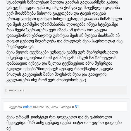
სუსანოებს ნაწილებად შლიდა გაარას გადასარჩენი გახდა
და ეგენი ეგდო უკან თუ ძალა ქონფა.ეგ მოუქნელი გოგონა
ვერ მოასწრებს ნისლის გაკეთებას და ტავის დაცვას
ერთად.ვთქვათ დაიწყო ნისლი.ცუნადემ დააჯახა მიწას ხელი
და მეის გარშემო უზარმაზარმა ლოდებმა იწყეს ხტუნვა.მეი
რას შვება?ვერაფერს ვერ იზამს.ამ დროს რო კაცუია
დაასუმონოს უბრალოდ გასრესს მეის ან მჟავას მიასხამს ან
თავად ცუნადე მივარდება და მოკლავს მეის.საერთოდაც ისე
მივარდება და
მეის წყლის ტექნიკები ცუნადეს ვაბშე ვერ შეაჩერებს.ქალი
იმდენად ძლიერია რომ გამაბუნტას ხმალს სამზარეულოს
დანასავით იქნევს და წყლის ტექნიკებით ამის შეჩერება
ადვილი იქნება?მითუმეტეს ცუნადე რათქმაუნდა ეცდება
ნისლის გაკეთების შანსი მოუსპოს მეის და გათვლის
ყველაფერს ისე რომ ვერ მოახერხოს ეს:)
xabe
31
ავტორი
04/02/2015, 20:57 | პოსტი #
მეის ტრაკIშ ჯოისტიკი რო გოვუკეთო და მე ვაბრძოლო
მევიგებდი მარ აისე ცუნდაე იგებს. იიტო რო უფრო დიდიები
აქ