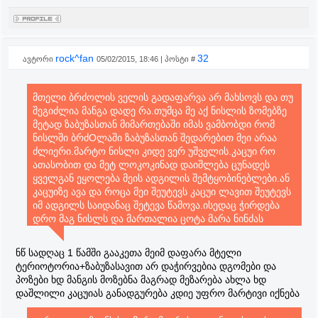
rock^fan
32
ავტორი
05/02/2015, 18:46 | პოსტი #
მთელი ბრძოლის ველის გადაფარვა არ მახსოვს და თუ
შეგიძლია მანგა დადე რა.თუმცა მე აქ ნისლის ზომებზე
მეტად ზაბუზასთან მიმართებაში იმას ვამბობდი რომ
ნისლში ბრძOლაში ზაბუზასთან შედარებით მეი არაა
ძლიერი.მარტო ნისლი კიდე ვერ უშველის.კაცუი რო
ათასობით და მეტ ლოკოკინად დაიშლება ცუნადეს
ყველგან ეყოლება მეის ადგილის შემტყობინებლები.ან
კაცუიზე ავა და როცა მეი შეუტევს კაცუი ლავით შეუტევს
იმ ადგილს საიდანაც შეტევა წამოვა.ისედაც ჭირდება
დრო მაგ ნისლს და მართალია ცოტა მარა ნინძას
თუნდაც არც ძალიან სწრაფს(ამ შემთხვევაში
ცუნადეს)წამიც არ დაჭირდება მეიმდე
ნწ სადღაც 1 წამში გააკეთა მეიმ დაფარა მტელი
მისასვლელად.ნისლის კეთების მომენტში კიდე მეი ვერ
ტერიოტორია+ზაბუზასავით არ დაჭირვებია დგომები და
დაიცავს სათანადოდ თავს და თან ცუნადეს შეუძLია მუჭი
პოზები ხდ მანგის მოზებნა მაგრად მეზარება ახლა ხდ
დააგლიჯოს მიწას და მეის ქვების წვიმა მოუწყოს.მიწიდან
დაშლილი კაცუიას განადგურება კდიე უფრო მარტივი იქნება
ცვენილი ქვების მარა მაინც წვიმა და შეუტიოს მერე.