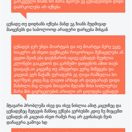
გარკვეული ზიანს ხო მარა მცირეს.ეგ ცუნადესთვის დიდი
დაბრკოლება არ იქნება.
ცუნადე თუ დიდხანს იქნება მანდ ეგ ზიანს მუდმივად
მაიყენებს და საბოლოოდ არაფერი დარცება მისგან
ცუნადეს ჯერ უნდა მოარტყას და თუ მოარტყა მერე უკვე
ბიაკურო ან ისეთი ტექნიკები როგორიცაა შენაცვლება ან
ეგეთი შეიძLება დაეხმაროს.იგივე ცუნადეს შეუძლია
კლონები გააკეთოს და გარშემო დაიყენოს.ამით თავს
დაიცავს.აი კაცუიზე თუ ამხედრდა ვერც მიწვცება და
კაცუიას ვერ წაჭამს ვერაფერს ეგ ლავა.რამხელაა ხო
იცი?მეის კიდე მაგ ლავით არსად არ დაუფარავს დიდი
მანძილი.მაგ ლავის მთავარი მუღამი მისი სიძლიერეა
მარა მის გავრცელების არიალი არ ცილდება ცუნადეს
მუშტის დარტყმის შედეგად გამოწვეული ნგრევის
არიალს.თუ მეი მაგით შეუტევს ცუნადესაც ექნება
მტავარი პრობლემა ისევ და ისევ ნისლია ამიტ კაცუიზეც და
შესატევი რაღაც.კაცუის არ უჩვენებია საკუთარი თავის
ცუნადეზეც შეტევის შანსიც ექნება ვერსუსში კდიე ნუ მივცემთ
მკრნალობა მაგრამ რათქმაუნდა შეუძლია.ნებისმიერი
ცუნადეს ან კაცუიას ისეთ რამეს რაც არ გვინახავს მეის
სამკურნალო ტექნიკა შეიძLება შენს ან სხვის
დაჩაგვრა გამოვა ხდ
სასარგებლოდ გამოიყენო რა მნიშვნელობა აქ ამას.ასე
რომ კაცუიზე რომ დადგეს ცუნადე მეი ვერაფერს უზამს.აი