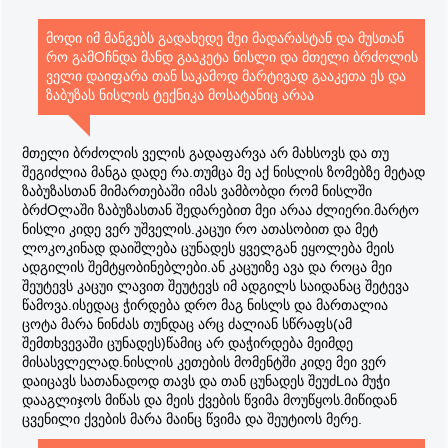
მოდი იმ მანგებს გადახედე მეი მადარასტან და მუსთან
რო გამOჩნდა მანდ გააკეტა ნისლი და მთელი ბრძოლის
ველი დაიფარა თან საკამოდ მარტივად გააკეთა ეს და
ზაბუზას ნისლის ტექნიკა მოსატანიც არაა
მთელი ბრძოლის ველის გადაფარვა არ მახსოვს და თუ
შეგიძლია მანგა დადე რა.თუმცა მე აქ ნისლის ზომებზე მეტად
ზაბუზასთან მიმართებაში იმას ვამბობდი რომ ნისლში
ბრძOლაში ზაბუზასთან შედარებით მეი არაა ძლიერი.მარტო
ნისლი კიდე ვერ უშველის.კაცუი რო ათასობით და მეტ
ლოკოკინად დაიშლება ცუნადეს ყველგან ეყოლება მეის
ადგილის შემტყობინებლები.ან კაცუიზე ავა და როცა მეი
შეუტევს კაცუი ლავით შეუტევს იმ ადგილს საიდანაც შეტევა
წამოვა.ისედაც ჭირდება დრო მაგ ნისლს და მართალია
ცოტა მარა ნინძას თუნდაც არც ძალიან სწრაფს(ამ
შემთხვევაში ცუნადეს)წამიც არ დაჭირდება მეიმდე
მისასვლელად.ნისლის კეთების მომენტში კიდე მეი ვერ
დაიცავს სათანადოდ თავს და თან ცუნადეს შეუძLია მუჭი
დააგლიჯოს მიწას და მეის ქვების წვიმა მოუწყოს.მიწიდან
ცვენილი ქვების მარა მაინც წვიმა და შეუტიოს მერე.