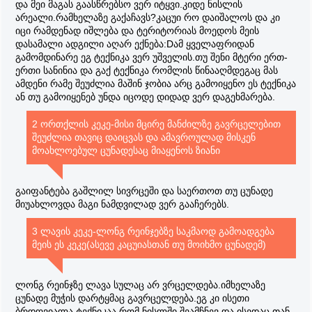
და მეი მაგას გაასწრებსო ვერ იტყვი.კიდე ნისლის
არეალი.რამხელაზე გაქაჩავს?კაცუი რო დაიშალოს და კი
იცი რამდენად იშლება და ტერიტორიას მოედოს მეის
დასამალი ადგილი აღარ ექნება:Dამ ყველაფრიდან
გამომდინარე ეგ ტექნიკა ვერ უშველის.თუ შენი მტერი ერთ-
ერთი სანინია და გაქ ტექნიკა რომლის წინააღმდეგაც მას
ამდენი რამე შეუძლია მაშინ ჯობია არც გამოიყენო ეს ტექნიკა
ან თუ გამოიყენებ უნდა იცოდე დიდად ვერ დაგეხმარება.
2 ორთქლის კეკე-მისი მცირე მანძილზე გავრცელებით
შეუძლია თავიც დაიცვას და ამავროულად მისკენ
მოახლოებულ ცუნადესაც მიაყენოს ზიანი
გაიფანტება გაშლილ სივრცეში და საერთოთ თუ ცუნადე
მიუახლოვდა მაგი ნამდვილად ვერ გააჩერებს.
3 ლავის კეკე-ლონგ რეინჯებზე საკმაოდ გამოადგება
მეის ეს კეკე(ასევე კაცუიასთან თუ მოიხმო ცუნადემ)
ლონგ რეინჯზე ლავა სულაც არ ვრცელდება.იმხელაზე
ცუნადე მუჭის დარტყმაც გავრცელდება.ეგ კი ისეთი
ბრდღვიალა ტექნიკაა რომ ნისლში შეამჩნევ და ისედაც.თან