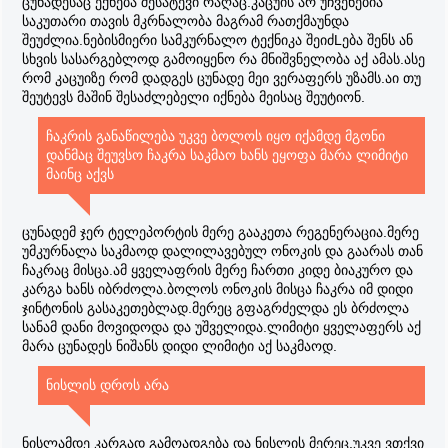
ცუნადესაც ექნება შესატევი რაღაც.კაცუის არ უჩვენებია
საკუთარი თავის მკრნალობა მაგრამ რათქმაუნდა
შეუძლია.ნებისმიერი სამკურნალო ტექნიკა შეიძLება შენს ან
სხვის სასარგებლოდ გამოიყენო რა მნიშვნელობა აქ ამას.ასე
რომ კაცუიზე რომ დადგეს ცუნადე მეი ვერაფერს უზამს.აი თუ
შეუტევს მაშინ შესაძლებელი იქნება მეისაც შეუტიონ.
ჩაკრის განაწილება უკვე ბოლოს იყო იქამდე მგონი
დანმაც შეუვსო ჩაკრა საკმაო ხანს ეყოფა მარა ლიმიტი
მაინც აქვს
ცუნადემ ჯერ ტელეპორტის მერე გააკეთა რეგენერაცია.მერე
უმკურნალა საკმაოდ დალილავებულ ონოკის და გაარას თან
ჩაკრაც მისცა.ამ ყველაფრის მერე ჩართი კიდე ბიაკურო და
კარგა ხანს იბრძოლა.ბოლოს ონოკის მისცა ჩაკრა იმ დიდი
ჯინტონის გასაკეთებლად.მერეც გფაგრძელდა ეს ბრძოლა
სანამ დანი მოვიდოდა და უშველიდა.ლიმიტი ყველაფერს აქ
მარა ცუნადეს ნიშანს დიდი ლიმიტი აქ საკმაოდ.
ნისლის დროს არა
ნისლამდე კარგად გამოადგება და ნისლის მერეც.უკვე ვთქვი