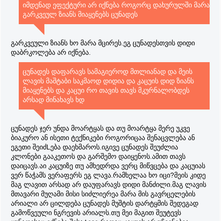
იმდენად ეფექტური არ იქნება როგორც დახურულში მარა
გარკვეულ ზიანს მიაყენებს ცუნადეს
გარკვეული ზიანს ხო მარა მცირეს.ეგ ცუნადესთვის დიდი
დაბრკოლება არ იქნება.
ცუნადეს დაფარავს სამაგიეროდ მთლიანად და მეის
ლავის მაშტაბი საკმაოდ დიდია და კაცუის დიდ ზიანს
მიაყენებს და კაცუი რო თავის თავს მკურნალობდეს
არსად მინახავს ხდ
ცუნადეს ჯერ უნდა მოარტყას და თუ მოარტყა მერე უკვე
ბიაკურო ან ისეთი ტექნიკები როგორიცაა შენაცვლება ან
ეგეთი შეიძLება დაეხმაროს.იგივე ცუნადეს შეუძლია
კლონები გააკეთოს და გარშემო დაიყენოს.ამით თავს
დაიცავს.აი კაცუიზე თუ ამხედრდა ვერც მიწვცება და კაცუიას
ვერ წაჭამს ვერაფერს ეგ ლავა.რამხელაა ხო იცი?მეის კიდე
მაგ ლავით არსად არ დაუფარავს დიდი მანძილი.მაგ ლავის
მთავარი მუღამი მისი სიძლიერეა მარა მის გავრცელების
არიალი არ ცილდება ცუნადეს მუშტის დარტყმის შედეგად
გამოწვეული ნგრევის არიალს.თუ მეი მაგით შეუტევს