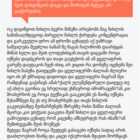
მეის დისტანციის დაცვა და შორიდან შეტევა არ
გაუჭირდება)
ოკ დავიწყოთ.ნისლი.ბევრი მიზეზი არსებობს მაგ ნისლის
საწინააღმდეგოდ.პირველი ნისლს ჭირდება კონცენტრაცია
და გარკვეული დრო.ამ დროში ცუნადეს აქ უამრავი
საშუალება.შეუძლია სანამ მე მაგას ჩალიჩობს დაარტყას
მიწას ხელი და მეის ლოდებისგან თავის დაცვაში როცა
იქნება დაეძგეროს და თავი გაუტეხოს.ან ამ ყველაფრის
გარეშე დაეტაკოს.ჩვენ ისიც არ ვიცით რა დონეზე იყენებს მეი
ნისლს.ზაბუზა ტაიჯუცუში და ყველაფერში ძალიან ძლიერი
იყო.ის უჩ უმრადაც დადიოდა და ყველაფერი მაგრამ მეი
რამდენად გაქაჩავს ამას?ქალს ელემენტარული ტაიჯუცუ თუ
აქ.ახლა გგონია ეგ სრულიად უხმაუროდ იმოძრავებს?ან კაი
მოახერხოს ეგ.როცა ტექნიკას გააკეთებს ეს მაინც იქნება
შესამჩნევი.ნუ ეს თუ მოახერხებს და თავს ნისლის
გაკეთებამდე შეინარჩუნებს მხრებზე რისი შანსი ძალიან
მცირეა.კაი ვთქვათ გააკეთა მეიმ ნისლი და ყველაფერი
გამოუვიდა.ცუნადე რომ კაცუიზე ამხედრდეს რას იზამს?ამ
შემთხვევაში მეის მოუწევს
შეტევა მაგრამ როცა შეუტევს გასაგები იქნება სადაც არის
დაახლოებით მაინც და კაცუი იქაურობას მჟავით მორწყავს