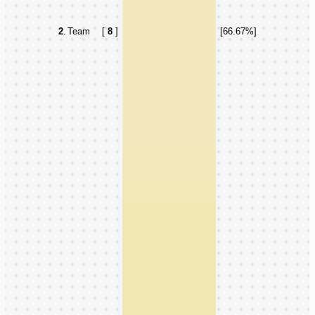
2
.
Team
[
8
]
[66.67%]