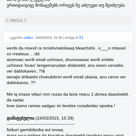
ერთიდაიგივე მონაცემებს ორივეს ნუ აძლევთ თუ შეიძლება
vako-
31
ავტორი
24/03/2015, 15:39 | პოსტი #
wvrils da msxvil ra mnishvnelobaaq bleachshii.. o___o mtavari
xo rreatsua....:dd
aizensac wvrili xmali uchiravs, shunsuiasac wvrili xmlebi
uchiravs 'loves' tengemarustan shdarebit, anu eseni ceroebs
ver dablokaven..?!&
iamajis shikaishi chveulebrivi wvrili xmali ukavia, anu ceros ver
dablokavss..?!!
Me iq imaze vttqvi rom rozas da lavis reacu 1 donea daaxloebit,
da sadac
love izams rames sadgac im levelze rozadeidac iqneba.!
დამატებულია
(24/03/2015, 15:39)
---------------------------------------------
fizikuri gamdzleoba sul sxvaa,
mara roca isshins da kiorakus daaxloebit tanabari reacu aqvt,