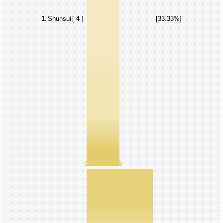
1
.
Shunsui
[
4
]
[33.33%]