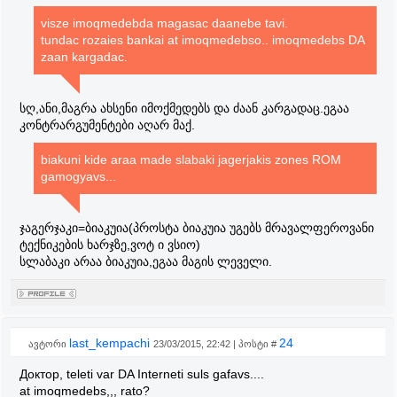
visze imoqmedebda magasac daanebe tavi.
tundac rozaies bankai at imoqmedebso.. imoqmedebs DA
zaan kargadac.
სღ,ანი,მაგრა ახსენი იმოქმედებს და ძაან კარგადაც.ეგაა
კონტრარგუმენტები აღარ მაქ.
biakuni kide araa made slabaki jagerjakis zones ROM
gamogyavs...
ჯაგერჯაკი=ბიაკუია(პროსტა ბიაკუია უგებს მრავალფეროვანი
ტექნიკების ხარჯზე,ვოტ ი ვსიო)
სლაბაკი არაა ბიაკუია,ეგაა მაგის ლეველი.
last_kempachi
24
ავტორი
23/03/2015, 22:42 | პოსტი #
Доктор, teleti var DA Interneti suls gafavs....
at imoqmedebs,,, rato?