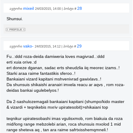
mixeil
28
ავტორი
24/03/2015, 14:00 | პოსტი #
Shunsui.
vako-
29
ავტორი
24/03/2015, 14:12 | პოსტი #
Fu..:ddd roza-deida damiweria loves magivrad..:ddd
erti xuia orive.:d
ert doneze dganan, sadac erts sheudzlia iiq meorec izams..!
Starki araa raime fantastikis sferoo..!
Bankaiani vizard kapitani mshvenivrad gawixlavs..!
Da shunsuis shikaishi aranairi imxela reacu ar aqvs , rom roza-
deidas bankai ugulebelyos.!
Da 2-sashulozemagali bankaiani kapitani (shumpo/kido master
& vizardi + teqnikebis mxriv upiratesobit)>shikaiani top
teqnikur upiratesobashi imas vgulisxmob, rom biakuia da roza
mid/long range mebzolebi arian, roca shunsuis mxolod 1 mid
range sheteva aq , tan ara raime safrtxisshemqmneli.!