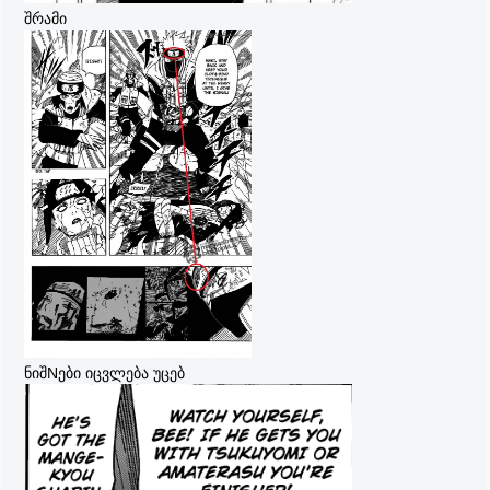
შრამი
ნიშNები იცვლება უცებ