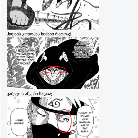
ჰიდანს კონოჰას ნიშანი რატოაქ
კაბუტოს აჩკები სადააქ