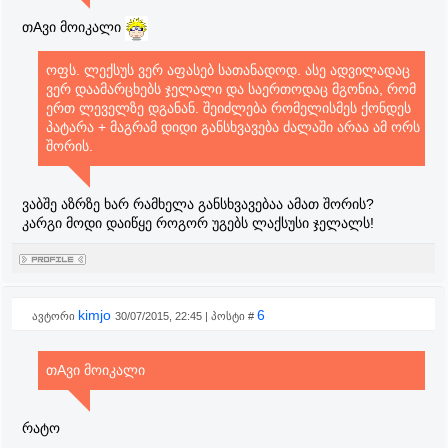
თAვი მოიკალი
ოფს. ლექსუს ვერ აფასებ სათანადოდ. ასე ადვილადაც
ვერ დაამარცხებს ჯელალი და საერთოდაც მგონია, რომ
ერთ ლეველზე დგანან. შეიძლება რომელისმეს ქონდეს
პატარა + მაგრამ დიდი განსხვავება ძალაში არაა ამ ორს
შორის.
ვაბშე აზრზე ხარ რამხელა განსხვავებაა ამათ შორის?
კარგი მოდი დაიწყე როგორ უგებს ლაქსუსი ჯელალს!
kimjo
6
ავტორი
30/07/2015, 22:45 | პოსტი #
თAვი მოიკალი
რატო