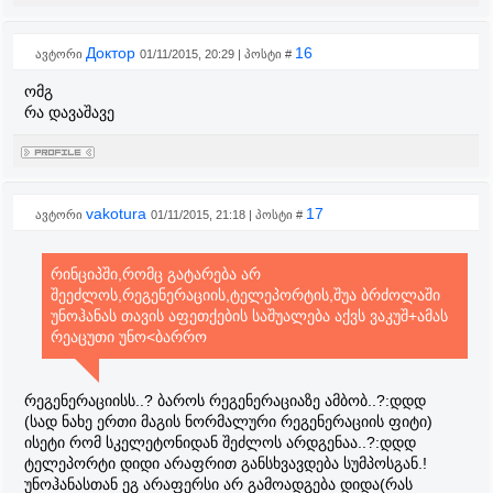
Доктор
16
ავტორი
01/11/2015, 20:29 | პოსტი #
ომგ
რა დავაშავე
vakotura
17
ავტორი
01/11/2015, 21:18 | პოსტი #
რინციპში,რომც გატარება არ
შეეძლოს,რეგენერაციის,ტელეპორტის,შუა ბრძოლაში
უნოჰანას თავის აფეთქების საშუალება აქვს ვაკუშ+ამას
რეაცუთი უნო<ბარრო
რეგენერაციისს..? ბაროს რეგენერაციაზე ამბობ..?:დდდ
(სად ნახე ერთი მაგის ნორმალური რეგენერაციის ფიტი)
ისეტი რომ სკელეტონიდან შეძლოს არდგენაა..?:დდდ
ტელეპორტი დიდი არაფრით განსხვავდება სუმპოსგან.!
უნოჰანასთან ეგ არაფერსი არ გამოადგება დიდა(რას