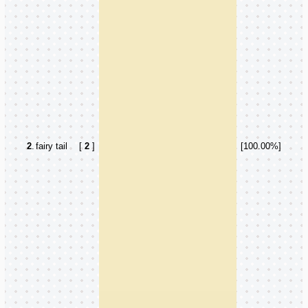
2
.
fairy tail
[
2
]
[100.00%]