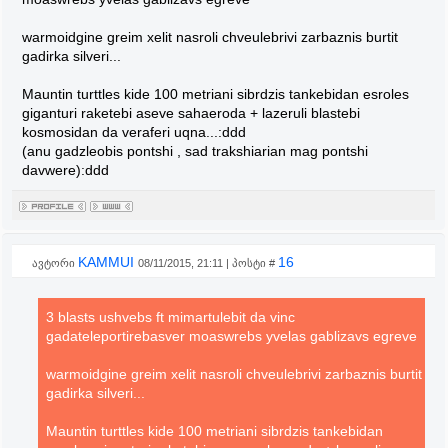
warmoidgine greim xelit nasroli chveulebrivi zarbaznis burtit
gadirka silveri...
Mauntin turttles kide 100 metriani sibrdzis tankebidan esroles
giganturi raketebi aseve sahaeroda + lazeruli blastebi
kosmosidan da veraferi uqna...:ddd
(anu gadzleobis pontshi , sad trakshiarian mag pontshi
davwere):ddd
KAMMUI
16
ავტორი
08/11/2015, 21:11 | პოსტი #
3 blasts ushvebs ft mimartulebit da vinc
gadateleportirebasver moaswrebs yvelas gablizavs egreve
warmoidgine greim xelit nasroli chveulebrivi zarbaznis burtit
gadirka silveri...
Mauntin turttles kide 100 metriani sibrdzis tankebidan