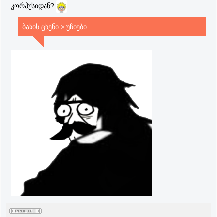
კორპუსიდან?
ბახის ცხენი > უჩიები