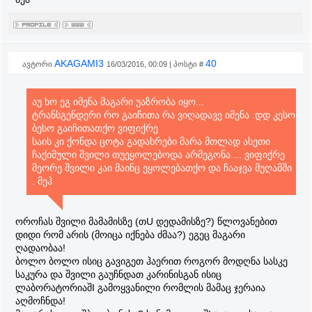
AKAGAMI3
40
ავტორი
16/03/2016, 00:09 | პოსტი #
აუ ხო ეგ იმენა მაგარი უაზრობა იყო...
ტრანსგენდერი რო გაიჩითა რა ვიღადავე იმენა :დდ კესო
ბესო გაიჩითათქო ვიფიქრე
საის კი ქონდა ცოტა გადახრები მარა მთლად ასეთი
ჩაქიმული შვილი თუეყოლებოდა არმეგონა ... ვიფიქრე
მეორე შვილი კაი მაინც ეყოლებათქო და ჩააჯვა მუღამში
. მეჰ
ოროჩას შვილი მამამისზე (თU დედამისზე?) წლოვანებით
დიდი რომ არის (მოიცა იქნება ძმაა?) ეგეც მაგარი
ღადაობაა!
ბოლო ბოლო ისიც გავიგეთ ჰაერით როგორ მოდღნა სასკე
საკურა და შვილი გაუჩნდათ კარინისგან ისიც
ლაბორატორიაშI გამოყვანილი რომლის მამაც ჯერაია
აღმოჩნდა!