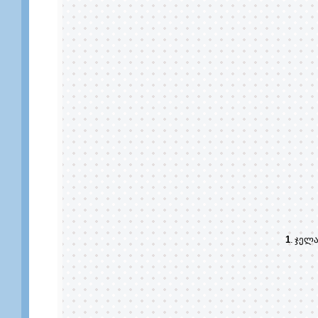
1
.
ჯელ