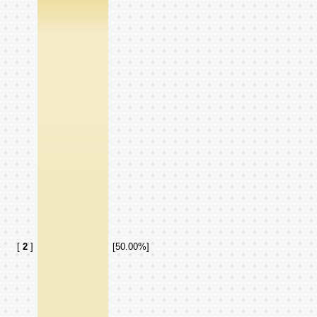
ი
[
2
]
[50.00%]