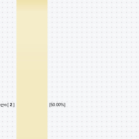
ალი
[
2
]
[50.00%]