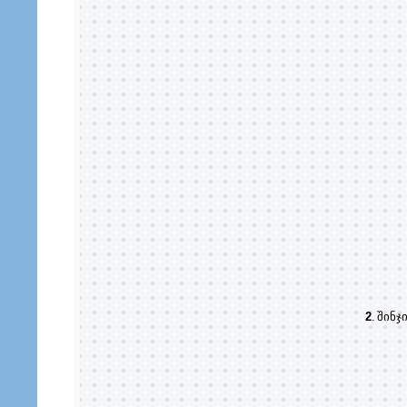
2
.
შინჯ