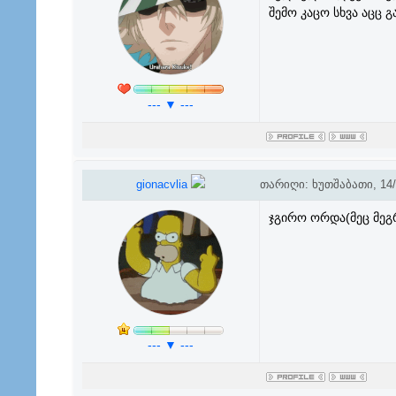
შემო კაცო სხვა აცც 
--- ▼ ---
gionacvlia
თარიღი: ხუთშაბათი, 14/0
ჯგირო ორდა(მეც მეგ
--- ▼ ---