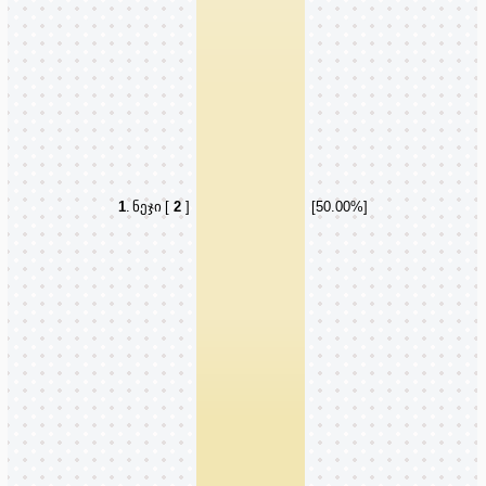
1
.
ნეჯი
[
2
]
[50.00%]