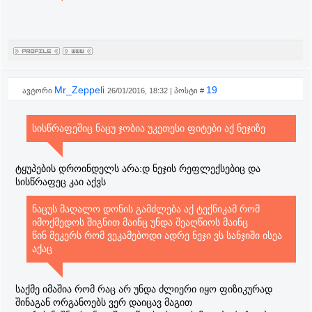
Mr_Zeppeli
19
ავტორი
26/01/2016, 18:32 | პოსტი #
სისწრაფეშიც ნაცუ ჯობია უკეთესი ფიტები აქ ნეჯიზე
ტყუპების დროინდელს არა:დ ნეჯის რეფლექსებიც და
სისწრაფეც კაი აქვს
ნაცუს მაღალო დონის გამძლება აქ ტექნიკამ რომ
იმოქმედოს შიგნით მაინც უნდა შეაღწიოს მაინც
წინ მეკერს რომ ვეკამებოდი ადრე ნეჯი ვს სანჯიში ისეა
აქაც
საქმე იმაშია რომ რაც არ უნდა ძლიერი იყო ფიზიკურად
შინაგან ორგანოებს ვერ დაიცავ მაგით