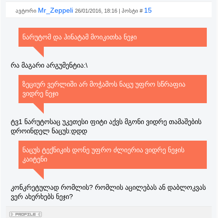
Mr_Zeppeli
15
ავტორი
26/01/2016, 18:16 | პოსტი #
ნარუტომ და ჰინატამ მოიკითხა ნეჯი
რა მაგარი არგუმენტია:\
ზეციურ ვერლიში არ მოჭამოს ნაცუ უფრო სწრაფია
ვიდრე ნეჯი
ტვ1 ნარუტოსაც უკეთესი ფიტი აქვს მგონი ვიდრე თამაშების
დროინდელ ნაცუს:დდდ
ნაცუს ტექნიკის დონე უფრო ძლიერია ვიდრე ნეჯის
კაიტენი
კონკრეტულად რომლის? რომლის აცილებას ან დაბლოკვას
ვერ ახერხებს ნეჯი?