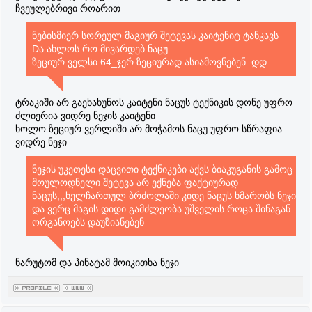
ჩვეულებრივი როარით
ნებისმიერ სორეულ მაგიურ შეტევას კაიტენიტ ტანკავს
Dა ახლოს რო მივარდებ ნაცუ
ზეციურ ველსი 64_ჯერ ზეციურად ასიამოვნებენ :დდ
ტრაკიში არ გაეხახუნოს კაიტენი ნაცუს ტექნიკის დონე უფრო
ძლიერია ვიდრე ნეჯის კაიტენი
ხოლო ზეციურ ვერლიში არ მოჭამოს ნაცუ უფრო სწრაფია
ვიდრე ნეჯი
ნეჯის უკეთესი დაცვითი ტექნიკები აქვს ბიაკუგანის გამოც
მოულოდნელი შეტევა არ ექნება ფაქტიურად
ნაცუს,,,ხელჩართულ ბრძოლაში კიდე ნაცუს ხმარობს ნეჯი
და ვერც მაგის დიდი გამძლეობა უშველის როცა შინაგან
ორგანოებს დაუზიანებენ
ნარუტომ და ჰინატამ მოიკითხა ნეჯი