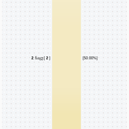
2
.
ნაცუ
[
2
]
[50.00%]