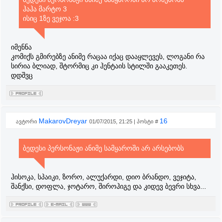
ჰაჰა მარტო 3
ისიც 1ზე ვეჯოა :3
იმენნა
კომიქს გმირებზე ანიმე რაცაა იქაც დააყლევეს, ლოგანი რა
სირია ბლიად, შტორმიც კი ჰენტაის სტილში გააკეთეს.
დდშვც
MakarovDreyar
16
ავტორი
01/07/2015, 21:25 | პოსტი #
ბედესი პერსონაჟი ანიმე სამყაროში არ არსებობს
ჰისოკა, სპაიკი, ზორო, ალუქარდი, დიო ბრანდო, ვეჯიტა,
შანქსი, დოფლა, ჯოტარო, შიროჰიგე და კიდევ ბევრი სხვა...