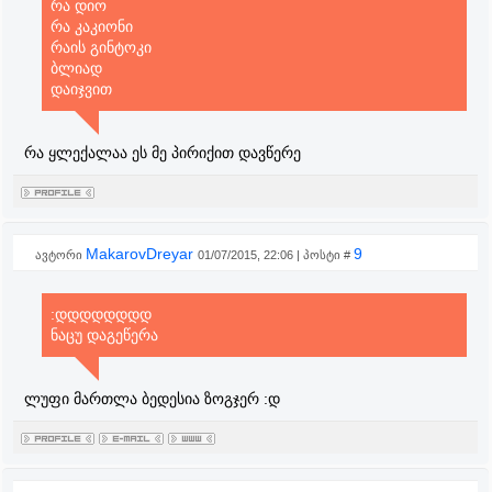
რა დიო
რა კაკიონი
რაის გინტოკი
ბლიად
დაიჯვით
რა ყლექალაა ეს მე პირიქით დავწერე
MakarovDreyar
9
ავტორი
01/07/2015, 22:06 | პოსტი #
:დდდდდდდდ
ნაცუ დაგეწერა
ლუფი მართლა ბედესია ზოგჯერ :დ