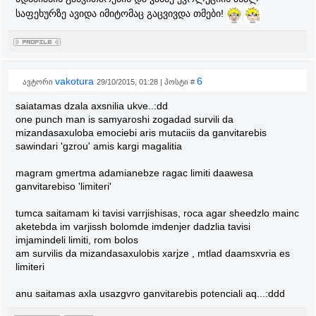
საფეხურზე ავიდა იმიტომაც გაცვივდა თმები!
vakotura
6
ავტორი
29/10/2015, 01:28 | პოსტი #
saiatamas dzala axsnilia ukve..:dd
one punch man is samyaroshi zogadad survili da
mizandasaxuloba emociebi aris mutaciis da ganvitarebis
sawindari 'gzrou' amis kargi magalitia
magram gmertma adamianebze ragac limiti daawesa
ganvitarebiso 'limiteri'
tumca saitamam ki tavisi varrjishisas, roca agar sheedzlo mainc
aketebda im varjissh bolomde imdenjer dadzlia tavisi
imjamindeli limiti, rom bolos
am survilis da mizandasaxulobis xarjze , mtlad daamsxvria es
limiteri
anu saitamas axla usazgvro ganvitarebis potenciali aq...:ddd