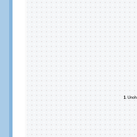
1
.
Unoh