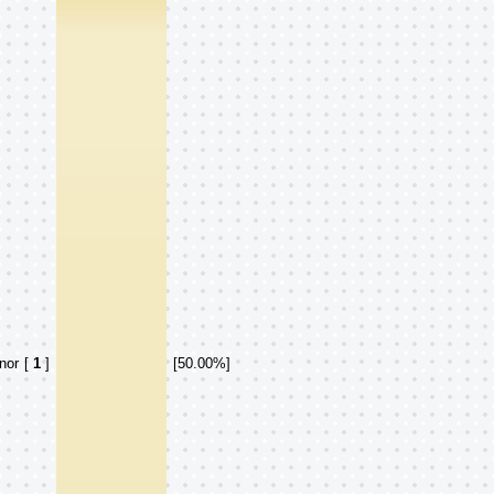
nor
[
1
]
[50.00%]