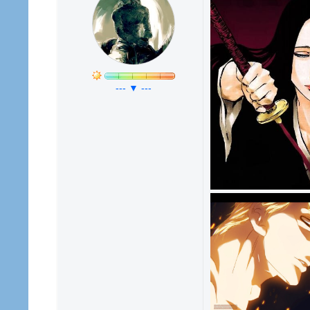
--- ▼ ---