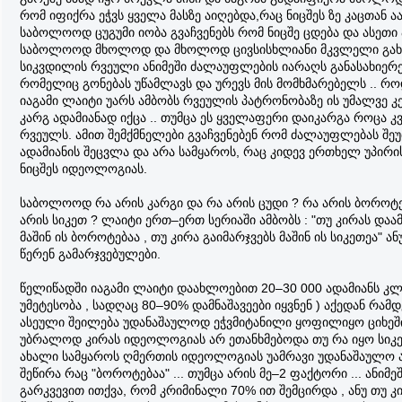
რომ იფიქრა ეჭვს ყველა მასზე აიღებდა,რაც ნიცშეს ზე კაცთან ა
საბოლოოდ ცუგუმი იობა გვაჩვენებს რომ ნიცშე ცდება და ასეთი 
საბოლოოდ მხოლოდ და მხოლოდ ცივსისხლიანი მკვლელი გახ
სიკვდილის რვეული ანიმეში ძალაუფლების იარაღს განასახიერე
რომელიც გონებას უწამლავს და ურევს მის მომხმარებელს .. რო
იაგამი ლაიტი უარს ამბობს რვეულის პატრონობაზე ის უმალვე 
კარგ ადამიანად იქცა .. თუმცა ეს ყველაფერი დაიკარგა როცა კ
რვეულს. ამით შემქმნელები გვაჩვენებენ რომ ძალაუფლებას შე
ადამიანის შეცვლა და არა სამყაროს, რაც კიდევ ერთხელ უპირ
ნიცშეს იდეოლოგიას.
საბოლოოდ რა არის კარგი და რა არის ცუდი ? რა არის ბოროტე
არის სიკეთ ? ლაიტი ერთ–ერთ სერიაში ამბობს : "თუ კირას დაა
მაშინ ის ბოროტებაა , თუ კირა გაიმარჯვებს მაშინ ის სიკეთეა" ა
წერენ გამარჯვებულები.
წელიწადში იაგამი ლაიტი დაახლოებით 20–30 000 ადამიანს კლ
უმეტესობა , სადღაც 80–90% დამნაშავეები იყვნენ ) აქედან რამდ
ასეული შეილება უდანაშაულოდ ეჭვმიტანილი ყოფილიყო ციხეში
უბრალოდ კირას იდეოლოგიას არ ეთანხმებოდა თუ რა იყო სიკეთ
ახალი სამყაროს ღმერთის იდეოლოგიას უამრავი უდანაშაულო 
შეწირა რაც "ბოროტებაა" ... თუმცა არის მე–2 ფაქტორი ... ანიმე
გარკვევით ითქვა, რომ კრიმინალი 70% ით შემცირდა , ანუ თუ კ