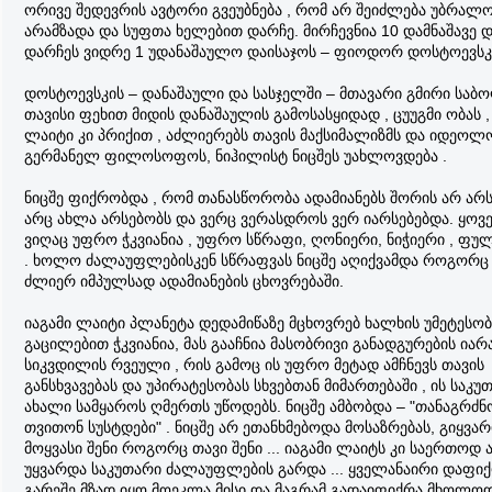
ორივე შედევრის ავტორი გვეუბნება , რომ არ შეიძლება უბრა
არამზადა და სუფთა ხელებით დარჩე. მირჩევნია 10 დამნაშავე 
დარჩეს ვიდრე 1 უდანაშაულო დაისაჯოს – ფიოდორ დოსტოევსკ
დოსტოევსკის – დანაშაული და სასჯელში – მთავარი გმირი სა
თავისი ფეხით მიდის დანაშაულის გამოსასყიდად , ცუუგმი ობას ,
ლაიტი კი პრიქით , აძლიერებს თავის მაქსიმალიზმს და იდეო
გერმანელ ფილოსოფოს, ნიჰილისტ ნიცშეს უახლოვდება .
ნიცშე ფიქრობდა , რომ თანასწორობა ადამიანებს შორის არ არ
არც ახლა არსებობს და ვერც ვერასდროს ვერ იარსებებდა. ყოვ
ვიღაც უფრო ჭკვიანია , უფრო სწრაფი, ღონიერი, ნიჭიერი , ფულ
. ხოლო ძალაუფლებისკენ სწრაფვას ნიცშე აღიქვამდა როგორც
ძლიერ იმპულსად ადამიანების ცხოვრებაში.
იაგამი ლაიტი პლანეტა დედამიწაზე მცხოვრებ ხალხის უმეტესობ
გაცილებით ჭკვიანია, მას გააჩნია მასობრივი განადგურების იარ
სიკვდილის რვეული , რის გამოც ის უფრო მეტად ამჩნევს თავის
განსხვავებას და უპირატესობას სხვებთან მიმართებაში , ის საკუ
ახალი სამყაროს ღმერთს უწოდებს. ნიცშე ამბობდა – "თანაგრძნ
თვითონ სუსტდები" . ნიცშე არ ეთანხმებოდა მოსაზრებას, გიყვა
მოყვასი შენი როგორც თავი შენი ... იაგამი ლაიტს კი საერთოდ 
უყვარდა საკუთარი ძალაუფლების გარდა ... ყველანაირი დაფიქ
გარეშე მზად იყო მოეკლა მისი და მაგრამ გადაიფიქრა მხოლოდ