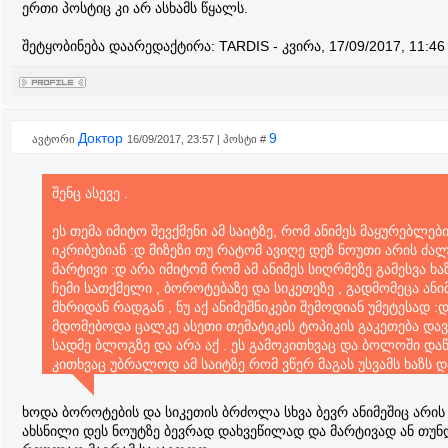
ერთი პოსტიც კი არ ასხამს წყალს.
შეტყობინება დაარედაქტირა:
TARDIS
-
კვირა, 17/09/2017, 11:46
Доктор
9
ავტორი
16/09/2017, 23:57 | პოსტი #
შენც ასევე .
ეს თემა იმიტო შევქმენი ამ საიტზე, რომ ანიმეს მაყურებლებ
იკრიბებიან :დ მიზეზი თუ რატომ ავიღე დეზ ნოუთი არის ძა
მარტივი :დ არა იმიტომ რომ ამ ანიმეს სიღრმეზე გამესვა ხა
ჩემი სათქმელი , ბოროტებაზე და სიკეთეზე , გადმომეცა ანი
მხრიდან რადგან , ნუ აქ ანიმეშნიკები შემოდიან უმეტესად :
მდომებოდა ცალკე ასეთი თემატიკის ტოპიკის გაკეთება და
სადმე ბლოგზე და არა აქ . ეს გამოკითხვაც და ბოლოში დ
კითხვაც უბრალოდ ამ საიტზე რომ ვწერ მაგას უსვამს ხაზს დ
სადმე ფილოსოფოსების ჯგუფში :) არ მინდოდა ცალკე თემ
გამეკეთებინა ( პლუს არც შეიძლება ) სადაც მხოლოდ ამ თე
ხოდა ბოროტების და სიკეთის ბრძოლა სხვა ბევრ ანიმეშიც არის
დავწერდი და ანიმესთან შეხება არ ექნებოდა ...
ახსნილი დეს ნოუტზე ბევრად დახვეწილად და მარტივად ან თუნ