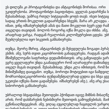
ეს დილემა კი პროტაგონისტსა და ანტაგონისტს შორისაა. ორი
უკიდურესობა. პროტაგონისტი პაციფისტია, ყველას გადარჩენა ს
შესაბამისად, უამრავ რთულ სიტუაციაში ყოფს თავს. ისეთ სიტუაც
სადაც ერთის მოკვლით გადაარჩენდა სხვებს, მარა არ კლავდა.
იმათ, ვინც იმსახურებდნენ ამას და მათი მოკვლით ბევრ ცუდ რამ
აიცელდა თავიდან. ბოლოს როგორც იქნა მოკლა და იხსნა. ანუ,
არაფრად ვარგა, რადგან რეალობას კილომეტრებით ცდება. 
შეუძლებელია იყო სიკეთის განსახიერება.
თუმცა, მეორე მხრივ, ანტაგონისტს ეს შეხედულება ზოგადი პერპ
ესმის. ანუ, სურს თვით კაცობრიობის განადგურება, რადგან ადამ
მნიშვნელოვანი საფრთხეა დედამიწისთვის. არც გაზვიადება ვარ
ეგრე ყველაფერი უნდა გაანადგურო რომ აღარაფერი დაზიანდე
აიცელ მაგას თავიდან. შესაბამისად, უნდა კლა იმისთვის, რომ ზი
მინიმუმამდე დაიყვანო. თუმცა, ბოროტი მოტივებით იგი ნამდვი
მოძრაობდა(კაცობრიობა ფუნდამენტალურად ცუდია და სხვა ყვ
უკეთესი იქნება მათი გადაშენება. იმსახურებენ ანუ.), ანუ არც ესა
სიბოროტის განსახიერება.
უბრალოდ სხვადასხვა მეთოდები ჰქონდათ იგივე მიზნის მისაღწე
არის, რომ დახმარების ნებისმიერი მეთოდის გამოყენებისას, მაი
გეწინააღმდეგებიან. ანუ, ვიღაც აუცილებლად ჩაგთვლის უარყო
დაპირისპირებას კი კიდევ უფრო საინტერესოს ემოციური კავშირ