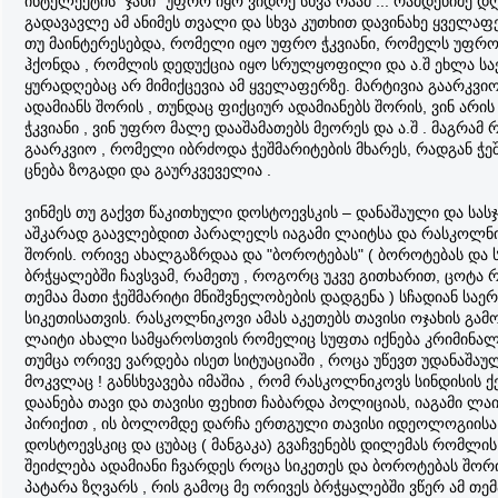
ინტელექტის "ჯახი" უფრო იყო ვიდრე სხვა რაამ ... რამდენიმე დღ
გადავავლე ამ ანიმეს თვალი და სხვა კუთხით დავინახე ყველაფ
თუ მაინტერესებდა, რომელი იყო უფრო ჭკვიანი, რომელს უფრო 
ჰქონდა , რომლის დედუქცია იყო სრულყოფილი და ა.შ ეხლა ს
ყურადღებაც არ მიმიქცევია ამ ყველაფერზე. მარტივია გაარკვი
ადამიანს შორის , თუნდაც ფიქციურ ადამიანებს შორის, ვინ არი
ჭკვიანი , ვინ უფრო მალე დააშამათებს მეორეს და ა.შ . მაგრამ
გაარკვიო , რომელი იბრძოდა ჭეშმარიტების მხარეს, რადგან ჭე
ცნება ზოგადი და გაურკვეველია .
ვინმეს თუ გაქვთ წაკითხული დოსტოევსკის – დანაშაული და სასჯ
აშკარად გაავლებდით პარალელს იაგამი ლაიტსა და რასკოლნ
შორის. ორივე ახალგაზრდაა და "ბოროტებას" ( ბოროტებას და 
ბრჭყალებში ჩავსვამ, რამეთუ , როგორც უკვე გითხარით, ცოტა
თემაა მათი ჭეშმარიტი მნიშვნელობების დადგენა ) სჩადიან საე
სიკეთისათვის. რასკოლნიკოვი ამას აკეთებს თავისი ოჯახის გამო
ლაიტი ახალი სამყაროსთვის რომელიც სუფთა იქნება კრიმინალი
თუმცა ორივე ვარდება ისეთ სიტუაციაში , როცა უწევთ უდანაშა
მოკვლაც ! განსხვავება იმაშია , რომ რასკოლნიკოვს სინდისის ქ
დაანება თავი და თავისი ფეხით ჩაბარდა პოლიციას, იაგამი ლაი
პირიქით , ის ბოლომდე დარჩა ერთგული თავისი იდეოლოგიისა
დოსტოევსკიც და ცუბაც ( მანგაკა) გვაჩვენებს დილემას რომლის
შეიძლება ადამიანი ჩვარდეს როცა სიკეთეს და ბოროტებას შორი
პატარა ზღვარს , რის გამოც მე ორივეს ბრჭყალებში ვწერ ამ თემაშ