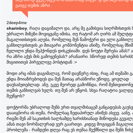
გაიგე თემის აზრი .
2deep4me
sharinboy
, რაღა დაგიმალო და, არც მე გამისვია სიღრმისთვის ხ
უბრალო მიზეზი მოვიყვანე იმისა, თუ რატომ არ ღირს ამ მულტფ
მაგალითსთვის აღება, რომელიც შენ წამოჭერი და ელი განხილვ
განხილვისთვის კი მთავარი კომპონენტია ანიმე, რომელსაც მნი
წვლილი უნდა შეჰქონდეს დისკუსიაში. დეს ნოუტი შვრება ამას? არ
რა აზრი აქვს მის გამოყენებას? არანაირი. სწორედ თემის ხარის
მიგითითებ პირველივე პოსტიდან :>
მოდი არც იმას დაგიმალავ, რომ დავწერე ისიც, რაც ამ თემაში 
უნდა მოიაზრებოდეს და შენ მათაც არასწორი უწოდე, ყოვლად
დაუსაბუთებლად. ანუ, უკვე მეორედ გამოჩნდა, რომ შენთვითონვ
თემის განხილვას ხელს. თუ შენ არ უწყობ, სხვა რაღატოა ვალდ
შეუწყოს?
დოქტორმა უბრალოდ შენს ერთ თვალშისაცემ განცადებას გაუსვა
დააიგნორა ის თემა, რომელსაც ზედაპირულ ანიმეს ახვევ. აანუ,
რიგში შენ ამ საკითხის ხალხამდე ხარისხიანად მიწოდება გევა
ამას თავი ნორმალურად ვერ გაართვი. კიდევ მოგიყვან მაგალით
პრობლემა - რამდენი დღეა რაც ეს თემაა შექმნილი და შენს წის