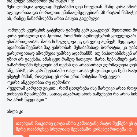
რა ვთქვი არასწორი და რატო? :c
შენი ტოპიკია ყოვლად შეუსაბამო დეს ნოუტთან. მანდ კირა ამ
ალეგორიაა და მორალით ეწინააღმდეგებიან. ჰზ რატომ წამოჭე
ის, რაზეც ნაწარმოებში არაა პასუხი გაცემული.
"ომლეტს კვერცხის გატეხვის გარეშე ვერ გააკეთებ" მეთოდით მ
კირა უბრალოდ და ჰგონია, რომ შიში აღმოფხვრის ყოველგვარ
უსამართლობას. მარა სისულელეა ეგ და ვერც აღწევს, შედეგად 
ადამიანი შეეწირა მაგ უაზრობას. შესაბამისად, ბოროტია, კი. უ
უარყოფითად იმოქმედა უამრავ ადამიანზწ. თუ ნიჰილიზმისკენ 
გზით არ გაექანა, ამას ცუდ რამედ ჩათვლი. მარა, ნებისმიერ კარ
ნაწარმოებში შეხვდები ამ თემას და არანაირად უღრმავდება დეს
ანუ, აზრზე არ ვარ შეუსაბამო რატო არაა ეს ტოპიკი და ჩემი რატ
უმეტეს მაშინ, როდესაც ეს ორი ერთ პოსტშია მოქცეული:
-"კირა ანგელოზია თუ დემონი?"
-"ყველამ კარგად ვიცით , რომ ცხოვრება ისე მარტივი არაა რო
დისნეის ზღაპრებში , სადაც აშკარად არის ნაჩვენები რა არის ს
რა არის წყვდიადი "
ახლა კი
თავიდან წაიკითხე ცოტა აზრი გამოიტანე რატო შექმენი ეს 
მერე დააბრეხვე სრულიად შეუსაბამო კომენტარი/თემა :დ