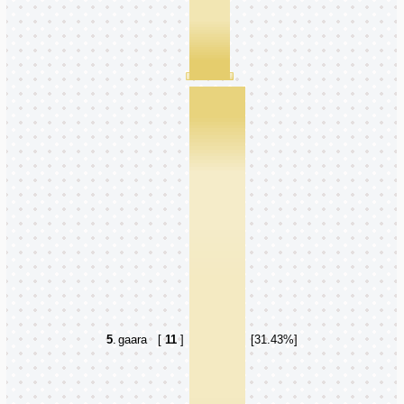
5
.
gaara
[
11
]
[31.43%]