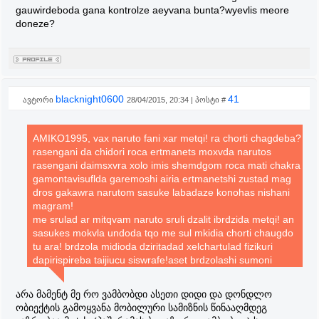
gauwirdeboda gana kontrolze aeyvana bunta?wyevlis meore
doneze?
blacknight0600
41
ავტორი
28/04/2015, 20:34 | პოსტი #
AMIKO1995, vax naruto fani xar metqi! ra chorti chagdeba?
rasengani da chidori roca ertmanets moxvda narutos
rasengani daimsxvra xolo imis shemdgom roca mati chakra
gamontavisuflda garemoshi airia ertmanetshi zustad mag
dros gakawra narutom sasuke labadaze konohas nishani
magram!
me srulad ar mitqvam naruto sruli dzalit ibrdzida metqi! an
sasukes mokvla undoda tqo me sul mkidia chorti chaugdo
tu ara! brdzola midioda dziritadad xelchartulad fizikuri
dapirispireba taijiucu siswrafe!aset brdzolashi sumoni
sruliad gamousadegari da sruliad azri ar aqvs
gamodzaxebas,radgan tu romelime gacherdeboda da
არა მამენტ მე რო ვამბობდი ასეთი დიდი და დონდლო
ubralod daiwyebda sumonis bewedis gaketebas rac dros
ობიექტის გამოყვანა მობილური სამიზნის წინააღმდეგ
waigebda sasuke ubralod amas gamoiyenebda an dawrida