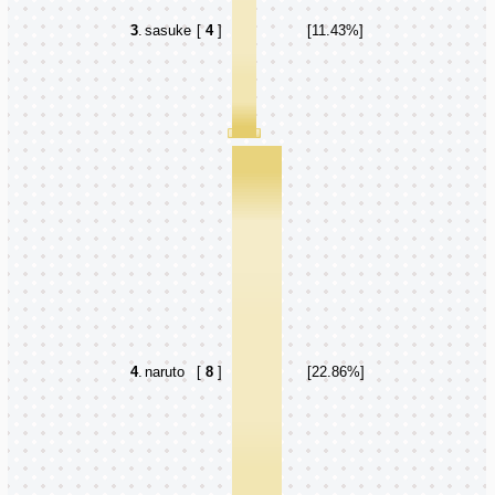
3
.
sasuke
[
4
]
[11.43%]
4
.
naruto
[
8
]
[22.86%]