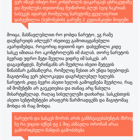
ვერ იზავს იმიტო რო კონტროლს დაკარგავს ცხრაკუდაზე
და შეიძლება თვითონაც შეიწიროს პლუს სეიჯ ჩაკრიან
სასუკეს ადარებ რომელიც ნარუტოზე ყველაფრით
დახვეწილია (სუმონების) გარეშე 2 კუდიანკიუბი მოდეში
ბრძOლა გაუქაჩა და რა დარჩა ეხლა შენ ტქვი მეორე
დნოეზე არ თქვქვა მეტია ნარუტო სასკეზეო მითუმეტეს
მოიცა, მასწავლებლით რო ჯობდა ნარუტო, ეგ რამე
კიშიმ თვითონვე დაგვანახაბრძოლის დროს რო არც თუ
დაუნგრეიდს აძლევს? ისეთივე გამოთაყვანებული
ისე სლაბად უწევდა მეტოქეობას ნარუტო
ავარჯიშებდა, როგორიც თვითონ იყო. დახვეწილი კიდე
სასკე იმითაა რო აკონტროლებს იმ ძალას. თორე ნარუტოს
ბევრად უფრო მეტი შეულია ვიდრე იმ სასკეს. არ
დაგავიწყდეს, შერინგანს არ შეუძლია ისეთი შეტევის
წინასწარ განსაზღვრა, რომელიც წესით არ უნდა ხდებოდეს.
მაგიტომაც ვერ უბლოკავდა დაგრძელებულ ხელებს.
ნარუტოს კიდე ბევრი ასეთი ხელის გამოყენება შეუძლია, რაც
იმ მომენტში არ გაუკეთებია და თანაც არც წასულა
მისარტყმელად, რაღაც სისულელეში დაიხარჯა. სასკესთვის
ასეთი სენტიმენტები არაფერს წარმოადგენს და მაგიტომაც
მოხდა ის რაც მოხდა.
ნარუტოს და სასკეს შორის არის განხსვავებაბუნტას მხრივ
ნუ რა ვიცით იქნებ ტვ 1 შიც ასწავლა ოროჩამ არაა
გამორიცხული მანდას გამოძახება