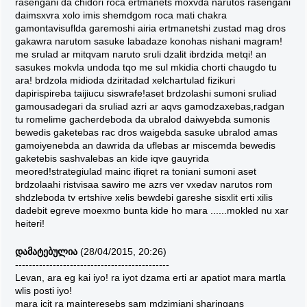
rasengani da chidori roca ertmanets moxvda narutos rasengani
daimsxvra xolo imis shemdgom roca mati chakra
gamontavisuflda garemoshi airia ertmanetshi zustad mag dros
gakawra narutom sasuke labadaze konohas nishani magram!
me srulad ar mitqvam naruto sruli dzalit ibrdzida metqi! an
sasukes mokvla undoda tqo me sul mkidia chorti chaugdo tu
ara! brdzola midioda dziritadad xelchartulad fizikuri
dapirispireba taijiucu siswrafe!aset brdzolashi sumoni sruliad
gamousadegari da sruliad azri ar aqvs gamodzaxebas,radgan
tu romelime gacherdeboda da ubralod daiwyebda sumonis
bewedis gaketebas rac dros waigebda sasuke ubralod amas
gamoiyenebda an dawrida da uflebas ar miscemda bewedis
gaketebis sashvalebas an kide iqve gauyrida
meored!strategiulad mainc ifiqret ra toniani sumoni aset
brdzolaahi ristvisaa sawiro me azrs ver vxedav narutos rom
shdzleboda tv ertshive xelis bewdebi gareshe sisxlit erti xilis
dadebit egreve moexmo bunta kide ho mara ......mokled nu xar
heiteri!
დამატებულია
(28/04/2015, 20:26)
---------------------------------------------
Levan, ara eg kai iyo! ra iyot dzama erti ar apatiot mara martla
wlis posti iyo!
mara icit ra mainteresebs sam mdzimiani sharingans