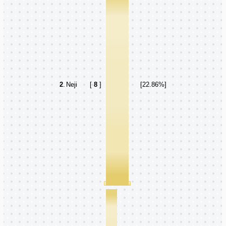
2
.
Neji
[
8
]
[22.86%]