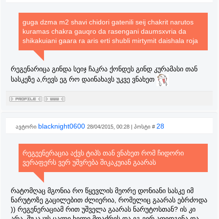
guga dzma m2 shavi chidori gatenili seij chakrit narutos
kuramas chakra gauqro da rasengani daumsxvria da
shikakuiani gaara ra aris erti shubli mirtymit daishala roja
რეგენარიცა გინდა სეიჯ ჩაკრა ქონდეს გინდ კურამასი თან
სასკეზე ა,რევს ეგ რო დაინახავს უკვე ვნახეთ
blacknight0600
28
ავტორი
28/04/2015, 00:28 | პოსტი #
რეგეენერაცია აქვს ტიპს თან ვნახეთ რომ ჩიდორი
ვერაფერს ვერ უშვრება შიკაკუიან გაარას
რატომღაც მგონია რო წყევლის მეორე დონიანი სასკე იმ
ნარუტოზე გაცილებით ძლიერია, რომელიც გაარას ებრძოდა
)) რეგენერაციამ რით უშველა გაარას ნარუტოსთან? ის კი
არა, შუკაკუს ცალი ხელი მოაძრეს და ეგ ვერ აღიდგინა და