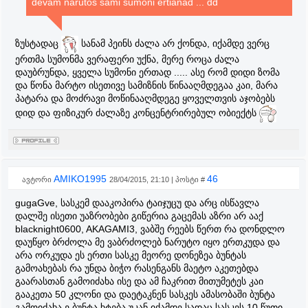
devam narutos sami sumoni ertianad ... dd
ზუსტადაც
სანამ პეინს ძალა არ ქონდა, იქამდე ვერც
ერთმა სუმონმა ვერაფერი უქნა, მერე როცა ძალა
დაუბრუნდა, ყველა სუმონი ერთად ..... ასე რომ დიდი ზომა
და წონა მარტო ისეთივე სამიზნის წინააღმდეგაა კაი, მარა
პატარა და მოძრავი მოწინააღმდეგე ყოველთვის აჯობებს
დიდ და ფიზიკურ ძალაზე კონცენტრირებულ ობიექტს
AMIKO1995
46
ავტორი
28/04/2015, 21:10 | პოსტი #
gugaGve, სასკემ დააკოპირა ტაიჯუცუ და არც ისწავლა
დალშე ისეთი უაზრობები გიწერია გაცემას აზრი არ ააქ
blacknight0600, AKAGAMI3, ვაბშე რეებს წერთ რა დონდლო
დაუწყო ბრძოლა მე ვაბრძოლებ ნარუტო იყო ერთკუდა და
არა ორკუდა ეს ერთი სასკე მეორე დონეზეა ბუნტას
გამოახებას რა უნდა ბიჭო რასენგანს მაეტო აკეთებდა
გაარასთან გამოიძახა ისე და ამ ჩაკრით მითუმეტეს კაი
გააკეთა 50 კლონი და დაეტაკნენ სასკეს ამასობაში ბუნტა
გამოიძახა ე ბუნტა ხტება უკან იქამდე სადაც სასკეს 10 წუთი