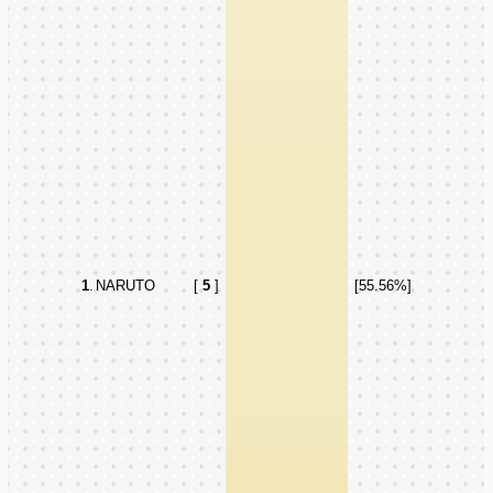
1
.
NARUTO
[
5
]
[55.56%]