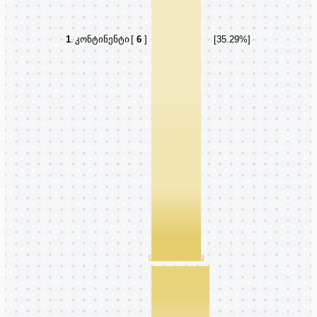
1
.
კონტინენტი
[
6
]
[35.29%]