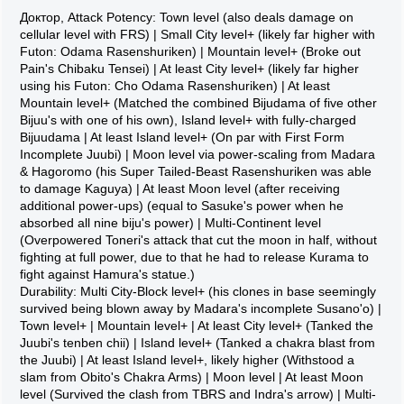
Доктор, Attack Potency: Town level (also deals damage on
cellular level with FRS) | Small City level+ (likely far higher with
Futon: Odama Rasenshuriken) | Mountain level+ (Broke out
Pain's Chibaku Tensei) | At least City level+ (likely far higher
using his Futon: Cho Odama Rasenshuriken) | At least
Mountain level+ (Matched the combined Bijudama of five other
Bijuu's with one of his own), Island level+ with fully-charged
Bijuudama | At least Island level+ (On par with First Form
Incomplete Juubi) | Moon level via power-scaling from Madara
& Hagoromo (his Super Tailed-Beast Rasenshuriken was able
to damage Kaguya) | At least Moon level (after receiving
additional power-ups) (equal to Sasuke's power when he
absorbed all nine biju's power) | Multi-Continent level
(Overpowered Toneri's attack that cut the moon in half, without
fighting at full power, due to that he had to release Kurama to
fight against Hamura's statue.)
Durability: Multi City-Block level+ (his clones in base seemingly
survived being blown away by Madara's incomplete Susano'o) |
Town level+ | Mountain level+ | At least City level+ (Tanked the
Juubi's tenben chii) | Island level+ (Tanked a chakra blast from
the Juubi) | At least Island level+, likely higher (Withstood a
slam from Obito's Chakra Arms) | Moon level | At least Moon
level (Survived the clash from TBRS and Indra's arrow) | Multi-