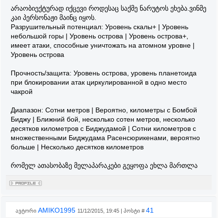
არაობიექტურად იქცევი როდესაც საქმე ნარუტოს ეხება.ვინმე
კაი პერსონაჟი მაინც იყოს.
Разрушительный потенциал: Уровень скалы+ | Уровень
небольшой горы | Уровень острова | Уровень острова+,
имеет атаки, способные уничтожать на атомном уровне |
Уровень острова
Прочность/защита: Уровень острова, уровень планетоида
при блокировании атак циркулированной в одно место
чакрой
Диапазон: Сотни метров | Вероятно, километры с Бомбой
Биджу | Ближний бой, несколько сотен метров, несколько
десятков километров с Биджудамой | Сотни километров с
множественными Биджудама Расенсюрикенами, вероятно
больше | Несколько десятков километров
რომელ ათასობაზე მელაპარაკები გეყოფა ეხლა მართლა
AMIKO1995
41
ავტორი
11/12/2015, 19:45 | პოსტი #