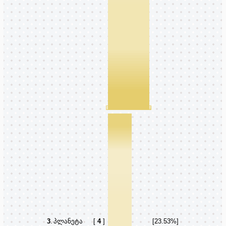
3
.
პლანეტა
[
4
]
[23.53%]