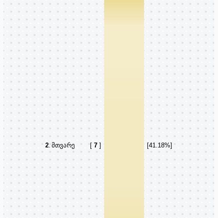
2
.
მთვარე
[
7
]
[41.18%]