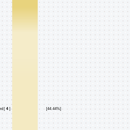
rd
[
4
]
[44.44%]