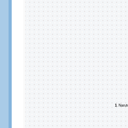
1
.
Narut