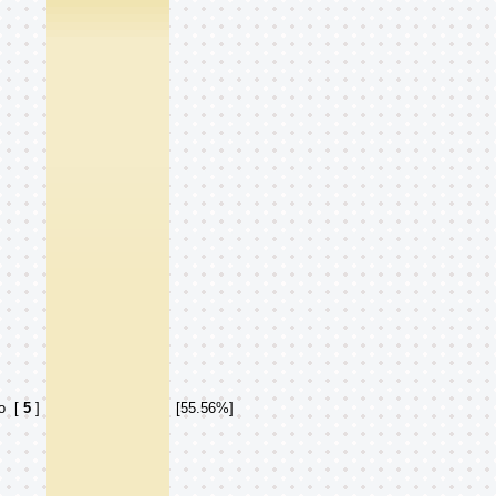
o
[
5
]
[55.56%]