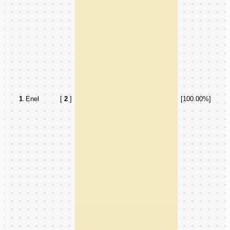
1
.
Enel
[
2
]
[100.00%]