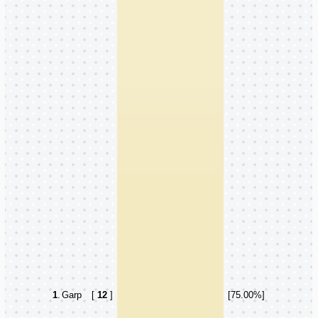
1
.
Garp
[
12
]
[75.00%]