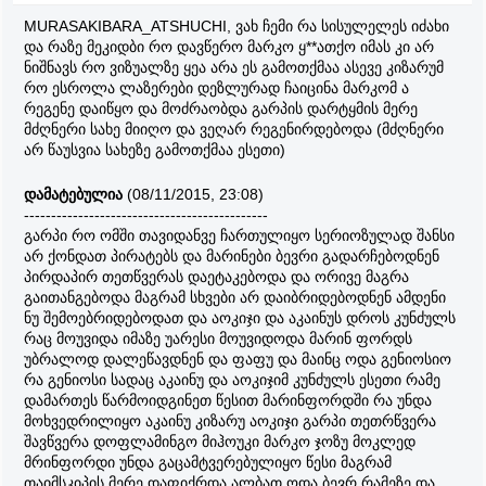
MURASAKIBARA_ATSHUCHI, ვახ ჩემი რა სისულელეს იძახი
და რაზე მეკიდბი რო დავწერო მარკო ყ**ათქო იმას კი არ
ნიშნავს რო ვიზუალზე ყეა არა ეს გამოთქმაა ასევე კიზარუმ
რო ესროლა ლაზერები დეზლურად ჩაიცინა მარკომ ა
რეგენე დაიწყო და მოძრაობდა გარპის დარტყმის მერე
მძღნერი სახე მიიღო და ვეღარ რეგენირდებოდა (მძღნერი
არ წაუსვია სახეზე გამოთქმაა ესეთი)
დამატებულია
(08/11/2015, 23:08)
---------------------------------------------
გარპი რო ომში თავიდანვე ჩართულიყო სერიოზულად შანსი
არ ქონდათ პირატებს და მარინები ბევრი გადარჩებოდნენ
პირდაპირ თეთწვერას დაეტაკებოდა და ორივე მაგრა
გაითანგებოდა მაგრამ სხვები არ დაიბრიდებოდნენ ამდენი
ნუ შემოებრიდებოდათ და აოკიჯი და აკაინუს დროს კუნძულს
რაც მოუვიდა იმაზე უარესი მოუვიდოდა მარინ ფორდს
უბრალოდ დალეწავდნენ და ფაფუ და მაინც ოდა გენიოსიო
რა გენიოსი სადაც აკაინუ და აოკიჯიმ კუნძულს ესეთი რამე
დამართეს წარმოიდგინეთ წესით მარინფორდში რა უნდა
მოხვედრილიყო აკაინუ კიზარუ აოკიჯი გარპი თეთრწვერა
შავწვერა დოფლამინგო მიჰოუკი მარკო ჯოზუ მოკლედ
მრინფორდი უნდა გაცამტვერებულიყო წესი მაგრამ
თაიმსკიპის მერე დაფიქრდა ალბათ ოდა ბევრ რამეზე და