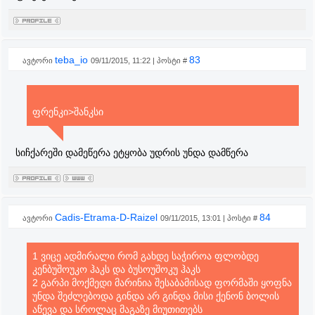
teba_io
83
ავტორი
09/11/2015, 11:22 | პოსტი #
ფრენკი>შანკსი
სიჩქარეში დამეწერა ეტყობა უდრის უნდა დამწერა
Cadis-Etrama-D-Raizel
84
ავტორი
09/11/2015, 13:01 | პოსტი #
1 ვიცე ადმირალი რომ გახდე საჭიროა ფლობდე
კენბუშოუკო ჰაკს და ბუსოუშოკუ ჰაკს
2 გარპი მოქმედი მარინია შესაბამისად ფორმაში ყოფნა
უნდა შეძლებოდა გინდა არ გინდა მისი ქენონ ბოლის
აწევა და სროლაც მაგაზე მიუთითებს