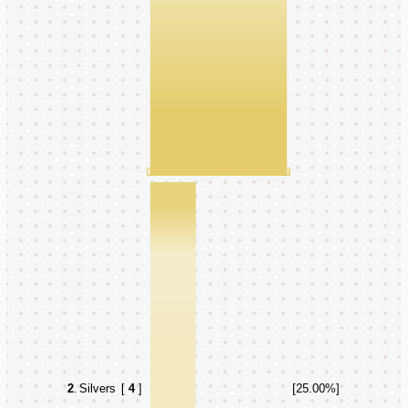
2
.
Silvers
[
4
]
[25.00%]