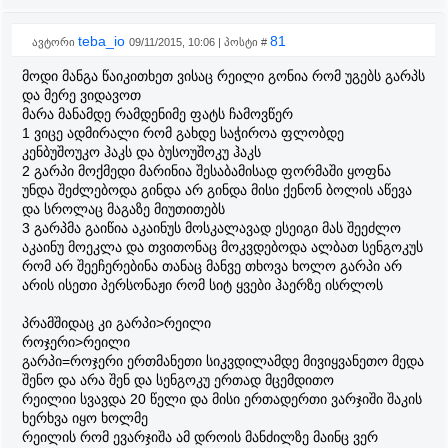
teba_io
81
ავტორი
09/11/2015, 10:06 | პოსტი #
მოდი მანგა წაიკითხეთ ვისაც რეილი გონია რომ უგებს გარპს
და მერე ვიდავოთ
მარა მანამდე რამდენიმე ფატს ჩამოვწერ
1 ვიცე ადმირალი რომ გახდე საჭიროა ფლობდე
კენბუშოუკო ჰაკს და ბუსოუშოკუ ჰაკს
2 გარპი მოქმედი მარინია შესაბამისად ფორმაში ყოფნა
უნდა შეძლებოდა გინდა არ გინდა მისი ქენონ ბოლის აწევა
და სროლაც მაგაზე მიუთითებს
3 გარპმა გაიწია აკაინუს მოსკალავად ესეიგი მას შეეძლო
აკაინუ მოეკლა და თვითონაც მოკვდებოდა ალბათ სენგოკუს
რომ არ შეეჩერებინა თანაც მანვე თხოვა ხოლო გარპი არ
არის ისეთი პერსონაჟი რომ სიტ ყვები ჰაერზე ისრლოს
პრამშიდაც კი გარპი>რეილი
როჯერი>რეილი
გარპი=როჯერი ერთმანეთი სიკვდილამდე მივიყვანეთო მედა
შენო და არა შენ და სენგოკუ ერთად მცემდითო
რეილიი სვავდა 20 წელი და მისი ერთადერთი ვარჯიში შაკის
ხერხვა იყო ხოლმე
რეილის რომ ევარჯიშა ამ დროის მანძილზე მაინც ვერ