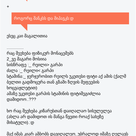
კინგია
+
და ლუფის ქონდეს სათხოვარი
ლუფიც ეტყოდა გახსოვს ერთმანეტი სიკვდილის პირას
როგორც შანკსს და მიჰავკს:დ
რამდენჯერ მიგვიყვანიაოო..??
(აი ეგ პონტია მაქ)
ესეც კაი მაგალითია
შეიძლება როჯერის განვითარების რაღაც ეტაპზე გარპი
და როჯერი თანაბრად მიდიოდნენ მარა
..............
აშკარაა რომ ბოლოსკენ როჯერს უფრო სწრაფი
რაც შეეხება ფიზიკურ მონაცემებს
ფგრეიდი ექნებოდა
2_ვე მაგარი მოსიია
სისწრაფე :_ რეილი> გარპი
ძალა :_ რეილი< გარპი
სტამინა:_ ჯერჯერობით რეილს უკეთესი ფიტი აქ ამის (ქალმ
ბელთი გადმოცურა თან გზაში ზღვის მეფეების
ხოცვაჟლეტით)
ამაზე უკეთესი გარპის სტამინის ფიტიშეგიძლია
დამიდოო..???
ხო რაც შეეხება კიზარუსთან დაიღალაო სისულელეა
(ახლა არ დამიდოთ ის მანგა წვეთი როაქ სახეზე
მიხატული).:დ
მაქ იმას კიარ ამბობს დავიღალეო, უბრალოდ იმაზე ღელავს