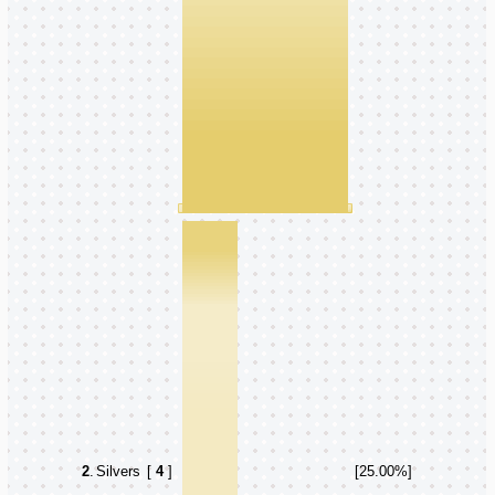
2
.
Silvers
[
4
]
[25.00%]