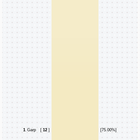
1
.
Garp
[
12
]
[75.00%]