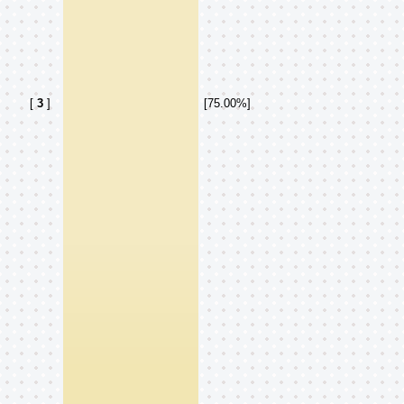
[
3
]
[75.00%]