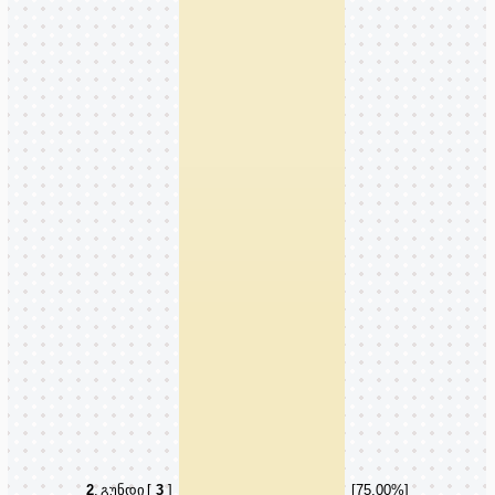
2
.
გუნდი
[
3
]
[75.00%]