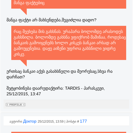
მანგა ფაქტებიც
მანგა ფაქტი არ მახსენდება,შეგიძლია დადო?
რაც შეეხება მის გახსნას. ურაჰარა ბოლომდე არასოდეს
გახსნილა. ბოლომდე გახსნა ვფიქრობ მაშინაა, როდესაც
ბანკაის გამოიყენებს ხოლო კისკეს ბანკაი არსად არ
გამოუყენებია. დაჟე აიზენი უფროა გახსნილი ვიდრე
კისკე.
ერთსაც ბანკაი აქვს გასახსნელი და მეორესაც,სხვა რა
დარჩათ?
შეტყობინება დაარედაქტირა:
TARDIS
-
პარასკევი,
25/12/2015, 13:47
Доктор
177
ავტორი
25/12/2015, 13:59 | პოსტი #