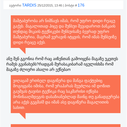
TARDIS
176
ავტორი
25/12/2015, 13:46 | პოსტი #
მაშტაბურობა არ ნიშნავს იმას, რომ უფრო დიდი რეაცუ
გაქვს. მაგალითად ჰიცუ და შუნსუი შევადაროთ ბანკაის
თუნდაც შიკაის ტექნიკები შუნსუისაზე ბევრად უფრო
მაშტაბურია, მაგრამ ვერავინ იტყვის, რომ იმას შუნსუიზე
დიდი რეაცუ აქვს.
ანუ შენ გგონია რომ რაც აიზენთან გამოიყენა მაგაზე უკეთეს
რამეს გვანახებს?რადგან მურასაკიბარამ იგულისხმა რომ
მაგაზე ძლიერი ახალი არ ექნებაო
ვიღაცამ ერთხელ დაგიწერა და მანგა ფაქტებიც
მოგიყვანა იმისა, რომ ურაჰარას შეუძლია იმ დოზით
გაუშვას ტავისი ტექნიკა რაც საკმარისი იქნება
მოწინააღმდეგის დასაზიანებლად მაინც თუ განადგურება
არა აქვს გეგმაIშ და იმან ასე დაგიწერა მაგალითის
სახით.