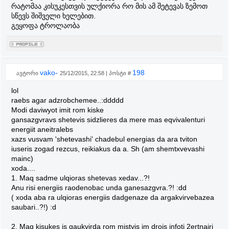
რატომაა კისუკესთვის ულქიორა რო მის ამ შეტევას ზემოთ
სწევს შიშველი ხელებით.
გეყოფა ტროლაობა
vako-
198
ავტორი
25/12/2015, 22:58 | პოსტი #
lol
raebs agar adzrobchemee..:ddddd
Modi daviwyot imit rom kiske
gansazgvravs shetevis sidzlieres da mere mas eqvivalenturi
energiit aneitralebs
xazs vusvam 'shetevashi' chadebul energias da ara tviton
iuseris zogad rezcus, reikiakus da a. Sh (am shemtxvevashi
mainc)
xoda....
1. Maq sadme ulqioras shetevas xedav...?!
Anu risi energiis raodenobac unda ganesazgvra.?! :dd
( xoda aba ra ulqioras energiis dadgenaze da argakvirvebazea
saubari..?!) :d
2. Maq kisukes is gaukvirda rom mistvis im drois infoti 2ertnairi