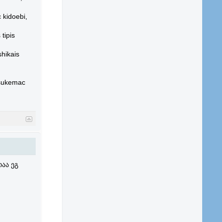
 kidoebi,
tipis
shikais
isukemac
აა ეგ