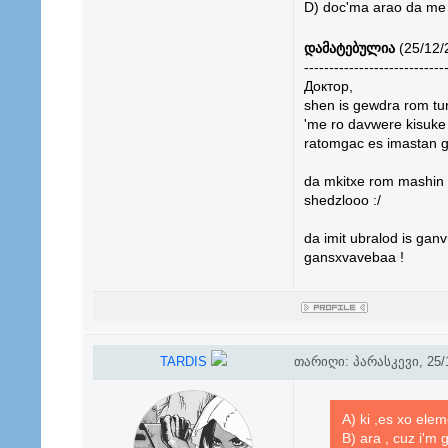
D) doc'ma arao da me 
დამატებულია
(25/12/
----------------------------
Доктор,
shen is gewdra rom t
'me ro davwere kisuke
ratomgac es imastan g
da mkitxe rom mashin 
shedzlooo :/
da imit ubralod is gan
gansxvavebaa !
TARDIS
თარიღი: პარასკევი, 25/1
A) ki ,es xo elem
B) ara , cuz i'm 