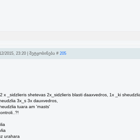
2/2015, 23:20 | შეტყობინება #
205
 x _sidzlieris shetevas 2x_sidzlieris blasti daaxvedros, 1x _ki sheudzli
heudzlia 3x_s 3x dauxvedros,
eudzlia tuara am 'masts'
kontroli..?!
lia
lia
uz urahara