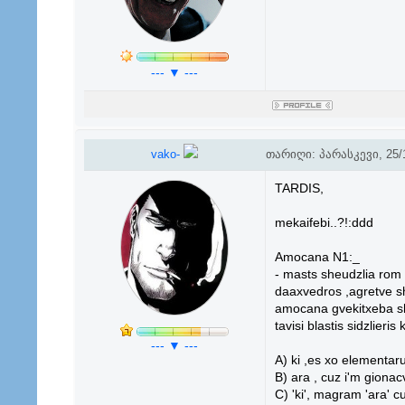
--- ▼ ---
vako-
თარიღი: პარასკევი, 25/1
TARDIS,
mekaifebi..?!:ddd
Amocana N1:_
- masts sheudzlia rom 2
daaxvedros ,agretve s
amocana gvekitxeba sh
tavisi blastis sidzlieris 
--- ▼ ---
A) ki ,es xo elementaru
B) ara , cuz i'm gionacv
C) 'ki', magram 'ara' c