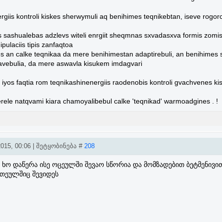
rgiis kontroli kiskes sherwymuli aq benihimes teqnikebtan, iseve rogorc
s sashualebas adzlevs witeli enrgiit sheqmnas sxvadasxva formis zomis 
pulaciis tipis zanfaqtoa
(es an calke teqnikaa da mere benihimestan adaptirebuli, an benihimes 
vebulia, da mere aswavla kisukem imdagvari
iyos faqtia rom teqnikashinenergiis raodenobis kontroli gvachvenes k
rele natqvami kiara chamoyalibebul calke 'teqnikad' warmoadgines . !
015, 00:06 | შეტყობინება #
208
ხო დაწერა ისე ოცეულში შევაო სწორია და მომზადებით ბეტმენივით
ათეულშიც შევიდეს