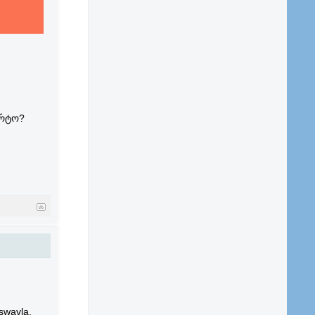
არტო?
iswavla,