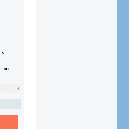
 ro
shoris