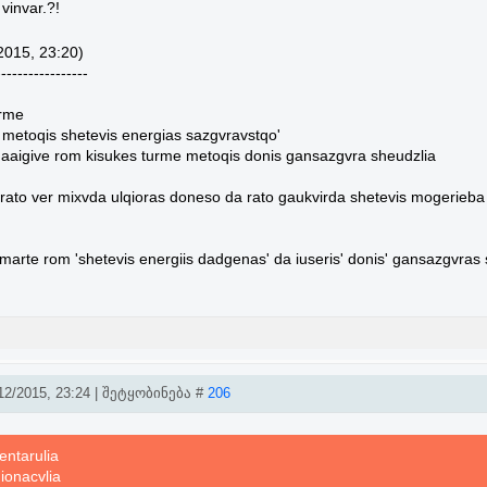
vinvar.?!
2015, 23:20)
-----------------
urme
 metoqis shetevis energias sazgvravstqo'
aaigive rom kisukes turme metoqis donis gansazgvra sheudzlia
rato ver mixvda ulqioras doneso da rato gaukvirda shetevis mogerieba
vmarte rom 'shetevis energiis dadgenas' da iuseris' donis' gansazgvras 
2/2015, 23:24 | შეტყობინება #
206
entarulia
gionacvlia