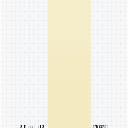
2
.
Kenpachi
[
3
]
[75.00%]