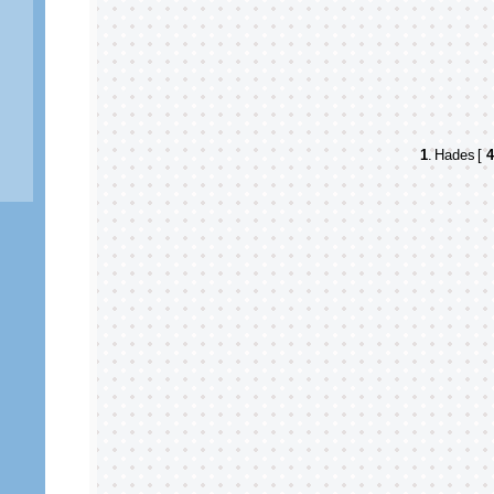
1
.
Hades
[
4