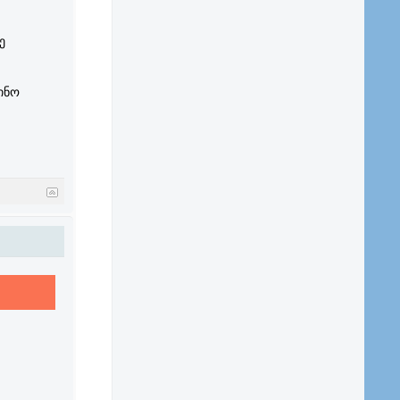
ე
ინო