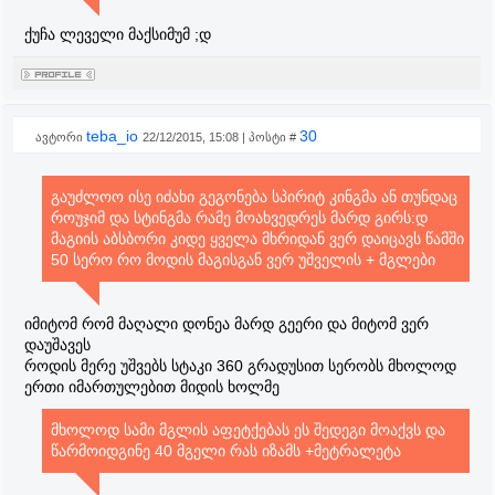
ქუჩა ლეველი მაქსიმუმ ;დ
teba_io
30
ავტორი
22/12/2015, 15:08 | პოსტი #
გაუძლოო ისე იძახი გეგონება სპირიტ კინგმა ან თუნდაც
როუჯიმ და სტინგმა რამე მოახვედრეს მარდ გირს:დ
მაგიის აბსბორი კიდე ყველა მხრიდან ვერ დაიცავს წამში
50 სერო რო მოდის მაგისგან ვერ უშველის + მგლები
იმიტომ რომ მაღალი დონეა მარდ გეერი და მიტომ ვერ
დაუშავეს
როდის მერე უშვებს სტაკი 360 გრადუსით სერობს მხოლოდ
ერთი იმართულებით მიდის ხოლმე
მხოლოდ სამი მგლის აფეტქებას ეს შედეგი მოაქვს და
წარმოიდგინე 40 მგელი რას იზამს +მეტრალეტა