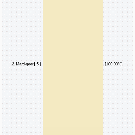
2
.
Mard-geer
[
5
]
[100.00%]