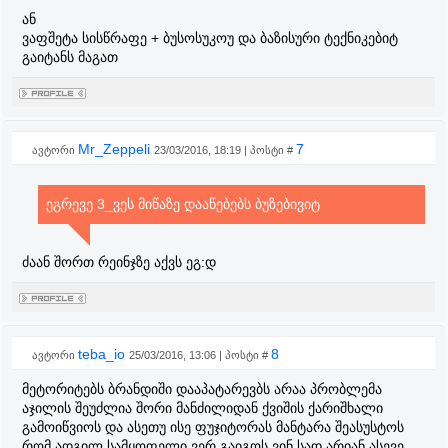
ან
ვაფშეტა სისწრაფე + ბუსოსუკოუ და ბაზისური ტექნიკებიტ
გაიტანს მაგათ
Mr_Zeppeli
7
ავტორი
23/03/2016, 18:19 | პოსტი #
ეგრევე 3_ვეს მიწაზე დააწებებს ბუზებივიტ
ძაან შორთ რეინჯზე აქვს ეგ:დ
teba_io
8
ავტორი
25/03/2016, 13:06 | პოსტი #
მეტორიტებს ბრანდიში დააპატარევბს არაა პრობლემა
აჯილის შეუძლია შორი მანძილიდან ქვიშის ქარიშხალი
გამოიწვიოს და ასეთუ ისე ფუჯიტორას მანტარა შეასუსტოს
რომ ადგილ სამყოფელი ვერ გაიგოს ვინ სად არიან ასევე