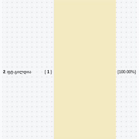
2
.
ფტ-გილდია
[
1
]
[100.00%]