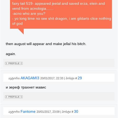
fairy tail 519- appeared jeelal and saved erza, elein and
vend from acnologia.......
-acno who are you?
- yo long time no see shit dragon, i am gildarts clice nothing
of god
then august will appear and make jellal his bitch.
again.
AKAGAMI3
29
ავტორი
20/01/2017, 22:33 | პოსტი #
и зереф трахнет мавис
Fantome
30
ავტორი
20/01/2017, 23:09 | პოსტი #