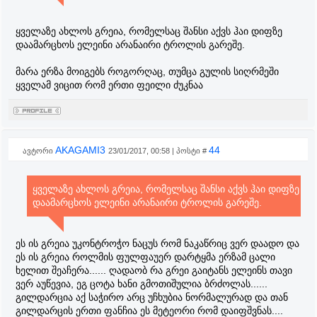
3. ნაცუ დაინგით თუ რაცხაა
4. აკნოლოგია - შეიძლება ადამიანში აკნოვ მერ იგრძნო
ყველაზე ახლოს გრეია, რომელსაც შანსი აქვს ჰაი დიფზე
დრაკონის ძალა, მაგრამ დრაკონად ქცეული ელეინი იმ
დაამარცხოს ელეინი არანაირი ტროლის გარეშე.
დონის დრაკონ სლეარმა, როგორიც აკნოლოგიაა კი
უნდა იგრძნოს და იმასაც თუ გავიხსენებთ, რომ ის
მარა ერზა მოიგებს როგორღაც, თუმცა გულის სიღრმეში
დრაკონებზე ნადირობ და თან საკმაოდ სწრაფიცაა
ყველამ ვიცით რომ ერთი ფეილი ძუკნაა
ამიტომ არ გამოვრიცხავ დიდად აკნოს გამოჩენას,
მაგრამ ამ ვარიანტებიდან მაინც ერზა მგონია მავისის
მაგიით.
AKAGAMI3
44
ავტორი
23/01/2017, 00:58 | პოსტი #
ყველაზე ახლოს გრეია, რომელსაც შანსი აქვს ჰაი დიფზე
დაამარცხოს ელეინი არანაირი ტროლის გარეშე.
ეს ის გრეია უკონტროჭო ნაცუს რომ ნაკაწრიც ვერ დაადო და
ეს ის გრეია როლმის ფულფაუერ დარტყმა ერზამ ცალი
ხელით შეაჩერა...... ღადაობ რა გრეი გაიტანს ელეინს თავი
ვერ აუწევია, ეგ ცოტა ხანი გმოთიშულია ბრძოლას......
გილდარცია აქ საჭირო არც უჩხუბია ნორმალურად და თან
გილდარცის ერთი ფანჩია ეს მეტეორი რომ დაიფშვნას....