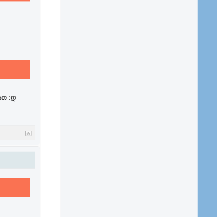
ათ :დ