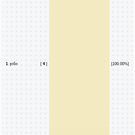
1
.
ჯინი
[
4
]
[100.00%]