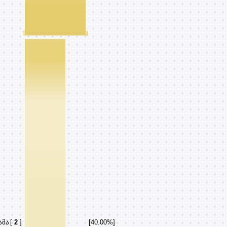
ამა
[
2
]
[40.00%]