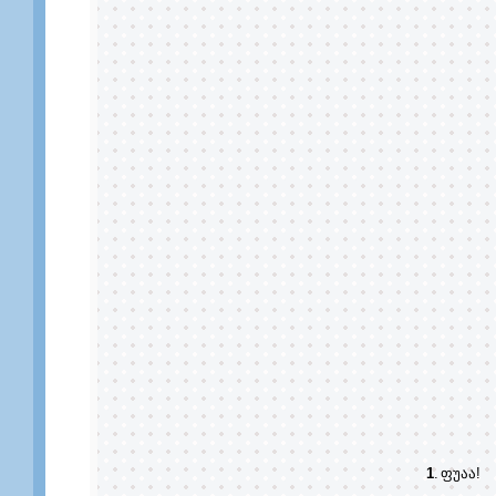
1
.
ფუაა!