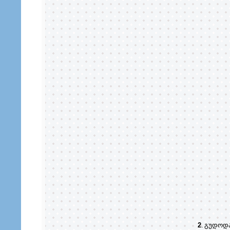
2
.
გუდოდ